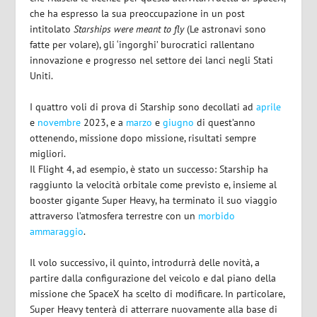
che ha espresso la sua preoccupazione in un post
intitolato
Starships were meant to fly
(Le astronavi sono
fatte per volare), gli ‘ingorghi’ burocratici rallentano
innovazione e progresso nel settore dei lanci negli Stati
Uniti.
I quattro voli di prova di Starship sono decollati ad
aprile
e
novembre
2023, e a
marzo
e
giugno
di quest’anno
ottenendo, missione dopo missione, risultati sempre
migliori.
Il Flight 4, ad esempio, è stato un successo: Starship ha
raggiunto la velocità orbitale come previsto e, insieme al
booster gigante Super Heavy, ha terminato il suo viaggio
attraverso l’atmosfera terrestre con un
morbido
ammaraggio
.
Il volo successivo, il quinto, introdurrà delle novità, a
partire dalla configurazione del veicolo e dal piano della
missione che SpaceX ha scelto di modificare. In particolare,
Super Heavy tenterà di atterrare nuovamente alla base di