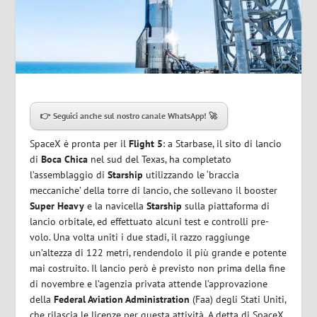
👉 Seguici anche sul nostro canale WhatsApp! 🚀
SpaceX è pronta per il
Flight
5
: a Starbase, il sito di lancio
di
Boca Chica
nel sud del Texas, ha completato
l’assemblaggio di
Starship
utilizzando le ‘braccia
meccaniche’ della torre di lancio, che sollevano il booster
Super Heavy
e la navicella
Starship
sulla piattaforma di
lancio orbitale, ed effettuato alcuni test e controlli pre-
volo. Una volta uniti i due stadi, il razzo raggiunge
un’altezza di 122 metri, rendendolo il più grande e potente
mai costruito. Il lancio però è previsto non prima della fine
di novembre e l’agenzia privata attende l’approvazione
della
Federal Aviation Administration
(Faa) degli Stati Uniti,
che rilascia le licenze per questa attività. A detta di SpaceX,