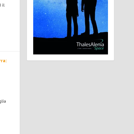
 il
rra:
glia