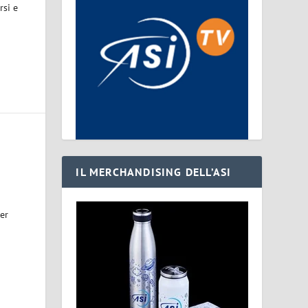
rsi e
IL MERCHANDISING DELL’ASI
per