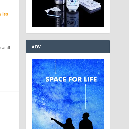
a Iss
ADV
omandi