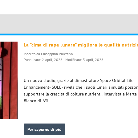
La “cima di rapa lunare” migliora le qualità nutrizi
Inserito da
Giuseppina Pulcrano
Pubblicato: 2 April, 2026 | Modificato: 3 April, 2026
Un nuovo studio, grazie al dimostratore Space Orbital Life
Enhancement- SOLE- rivela che i suoli lunari simulati posso
supportare la crescita di colture nutrienti. Intervista a Marta
Bianco di ASI.
Per saperne di più