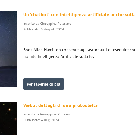
Un ‘chatbot’ con intelligenza artificiale anche sull
Inserito da
Giuseppina Pulcrano
Pubblicato: 5 August, 2024
Booz Allen Hamilton consente agli astronauti di eseguire c
tramite Intelligenza Artificiale sulla Iss
Per saperne di più
Webb: dettagli di una protostella
Inserito da
Giuseppina Pulcrano
Pubblicato: 4 July, 2024