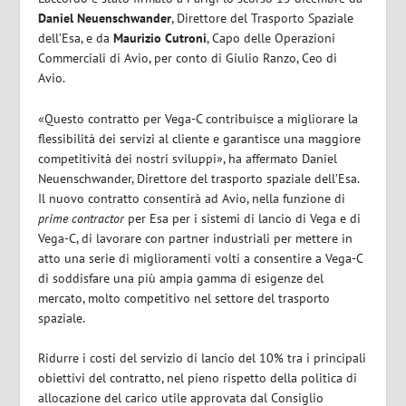
Daniel Neuenschwander
, Direttore del Trasporto Spaziale
dell’Esa, e da
Maurizio Cutroni
, Capo delle Operazioni
Commerciali di Avio, per conto di Giulio Ranzo, Ceo di
Avio.
«Questo contratto per Vega-C contribuisce a migliorare la
flessibilità dei servizi al cliente e garantisce una maggiore
competitività dei nostri sviluppi», ha affermato Daniel
Neuenschwander, Direttore del trasporto spaziale dell’Esa.
Il nuovo contratto consentirà ad Avio, nella funzione di
prime contractor
per Esa per i sistemi di lancio di Vega e di
Vega-C, di lavorare con partner industriali per mettere in
atto una serie di miglioramenti volti a consentire a Vega-C
di soddisfare una più ampia gamma di esigenze del
mercato, molto competitivo nel settore del trasporto
spaziale.
Ridurre i costi del servizio di lancio del 10% tra i principali
obiettivi del contratto, nel pieno rispetto della politica di
allocazione del carico utile approvata dal Consiglio