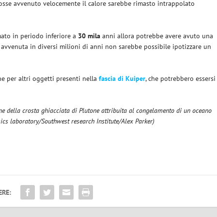
 fosse avvenuto velocemente il calore sarebbe rimasto intrappolato
mato in periodo inferiore a
30 mila
anni allora potrebbe avere avuto una
è avvenuta in diversi milioni di anni non sarebbe possibile ipotizzare un
e per altri oggetti presenti nella
fascia di Kuiper
, che potrebbero essersi
ne della crosta ghiacciata di Plutone attribuita al congelamento di un oceano
ics laboratory/Southwest research Institute/Alex Parker)
ERE: