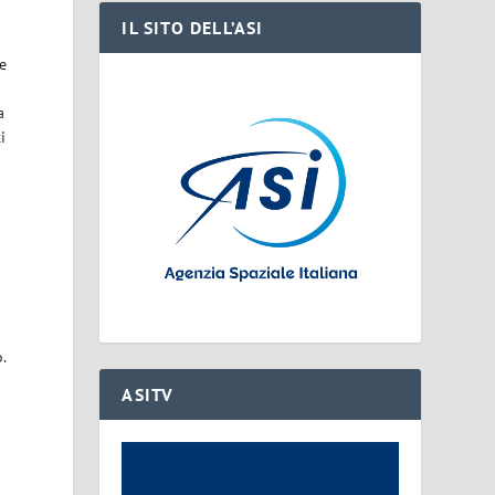
IL SITO DELL’ASI
re
a
i
.
ASITV