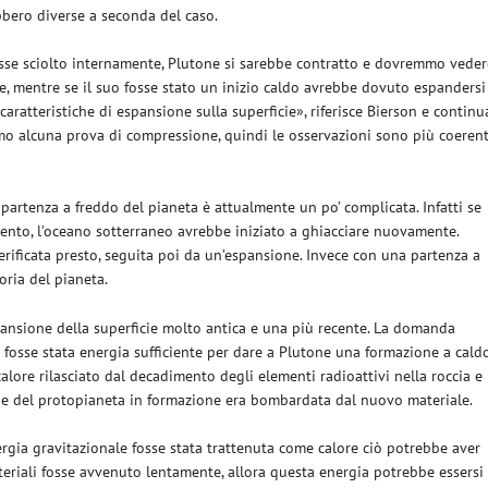
ebbero diverse a seconda del caso.
i fosse sciolto internamente, Plutone si sarebbe contratto e dovremmo vede
ie, mentre se il suo fosse stato un inizio caldo avrebbe dovuto espandersi
ratteristiche di espansione sulla superficie», riferisce Bierson e continu
 alcuna prova di compressione, quindi le osservazioni sono più coerent
 partenza a freddo del pianeta è attualmente un po’ complicata. Infatti se
mento, l’oceano sotterraneo avrebbe iniziato a ghiacciare nuovamente.
erificata presto, seguita poi da un’espansione. Invece con una partenza a
oria del pianeta.
ansione della superficie molto antica e una più recente. La domanda
ci fosse stata energia sufficiente per dare a Plutone una formazione a caldo
calore rilasciato dal decadimento degli elementi radioattivi nella roccia e
ficie del protopianeta in formazione era bombardata dal nuovo materiale.
rgia gravitazionale fosse stata trattenuta come calore ciò potrebbe aver
teriali fosse avvenuto lentamente, allora questa energia potrebbe essersi