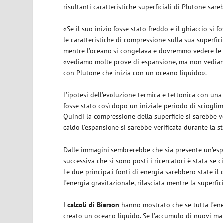
risultanti caratteristiche superficiali di Plutone sar
«Se il suo inizio fosse stato freddo e il ghiaccio s
le caratteristiche di compressione sulla sua superfic
mentre l’oceano si congelava e dovremmo vedere le ca
«vediamo molte prove di espansione, ma non vediamo
con Plutone che inizia con un oceano liquido».
L’ipotesi dell’evoluzione termica e tettonica con una
fosse stato così dopo un iniziale periodo di sciogli
Quindi la compressione della superficie si sarebbe v
caldo l’espansione si sarebbe verificata durante la st
Dalle immagini sembrerebbe che sia presente un’esp
successiva che si sono posti i ricercatori è stata se 
Le due principali fonti di energia sarebbero state il 
l’energia gravitazionale, rilasciata mentre la super
I
calcoli di Bierson
hanno mostrato che se tutta l’ene
creato un oceano liquido. Se l’accumulo di nuovi ma