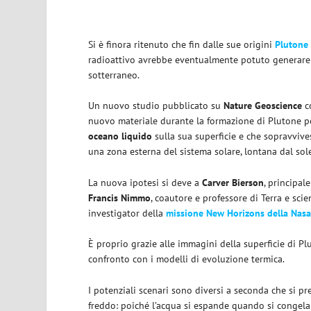
Si è finora ritenuto che fin dalle sue origini
Plutone
radioattivo avrebbe eventualmente potuto generare 
sotterraneo.
Un nuovo studio pubblicato su
Nature Geoscience
co
nuovo materiale durante la formazione di Plutone p
oceano liquido
sulla sua superficie e che sopravviv
una zona esterna del sistema solare, lontana dal sol
La nuova ipotesi si deve a
Carver Bierson
, principal
Francis Nimmo
, coautore e professore di Terra e scie
investigator della
missione New Horizons della Nas
È proprio grazie alle immagini della superficie di P
confronto con i modelli di evoluzione termica.
I potenziali scenari sono diversi a seconda che si p
freddo: poiché l’acqua si espande quando si congela e