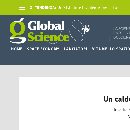
DI TENDENZA:
Un ‘visitatore invadente’ per la Luna
HOME
SPACE ECONOMY
LANCIATORI
VITA NELLO SPAZI
Un cald
Inserito
P