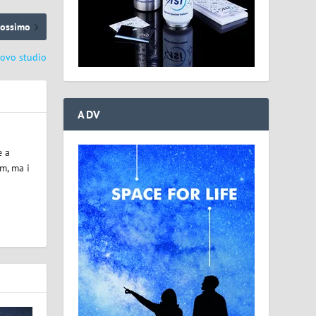
rossimo
uovo studio
ADV
e a
m, ma i