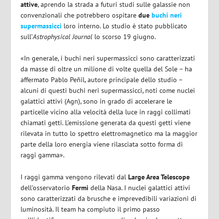
attive
, aprendo la strada a futuri studi sulle galassie non
convenzionali che potrebbero ospitare
due
buchi neri
supermassicci
loro interno. Lo studio è stato pubblicato
sull’
Astrophysical Journal
lo scorso 19 giugno.
«In generale, i buchi neri supermassicci sono caratterizzati
da masse di oltre un milione di volte quella del Sole – ha
affermato Pablo Peñil, autore principale dello studio –
alcuni di questi buchi neri supermassicci, noti come nuclei
galattici attivi (Agn), sono in grado di accelerare le
particelle vicino alla velocità della luce in raggi collimati
chiamati getti. L’emissione generata da questi getti viene
rilevata in tutto lo spettro elettromagnetico ma la maggior
parte della loro energia viene rilasciata sotto forma di
raggi gamma».
I raggi gamma vengono rilevati dal
Large Area Telescope
dell’osservatorio
Fermi
della Nasa. I nuclei galattici attivi
sono caratterizzati da brusche e imprevedibili variazioni di
luminosità. Il team ha compiuto il primo passo