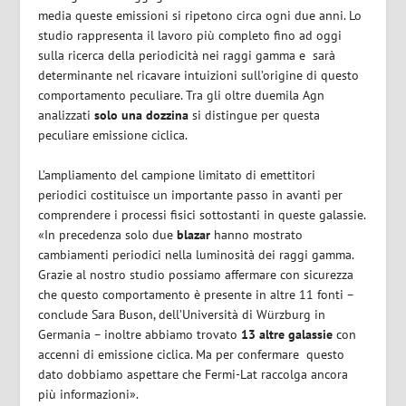
media queste emissioni si ripetono circa ogni due anni. Lo
studio rappresenta il lavoro più completo fino ad oggi
sulla ricerca della periodicità nei raggi gamma e
sarà
determinante nel ricavare intuizioni sull’origine di questo
comportamento peculiare. Tra gli oltre duemila Agn
analizzati
solo una dozzina
si distingue per questa
peculiare emissione ciclica.
L’ampliamento del campione limitato di emettitori
periodici costituisce un importante passo in avanti per
comprendere i processi fisici sottostanti in queste galassie.
«In precedenza solo due
blazar
hanno mostrato
cambiamenti periodici nella luminosità dei raggi gamma.
Grazie al nostro studio possiamo affermare con sicurezza
che questo comportamento è presente in altre 11 fonti –
conclude Sara Buson, dell’Università di Würzburg in
Germania – inoltre abbiamo trovato
13 altre galassie
con
accenni di emissione ciclica. Ma per confermare
questo
dato dobbiamo aspettare che Fermi-Lat raccolga ancora
più informazioni».