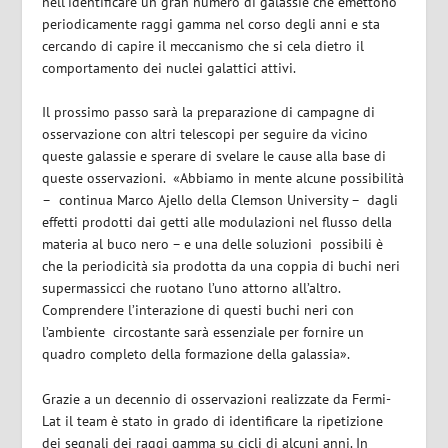
nell’identificare un gran numero di galassie che emettono
periodicamente raggi gamma nel corso degli anni e sta
cercando di capire il meccanismo che si cela dietro il
comportamento dei nuclei galattici attivi.
Il prossimo passo sarà la preparazione di campagne di
osservazione con altri telescopi per seguire da vicino
queste galassie e sperare di svelare le cause alla base di
queste osservazioni.
«Abbiamo in mente alcune possibilità
–
continua Marco Ajello della Clemson University –
dagli
effetti prodotti dai getti alle modulazioni nel flusso della
materia al buco nero – e una delle soluzioni
possibili è
che la periodicità sia prodotta da una coppia di buchi neri
supermassicci che ruotano l’uno attorno all’altro.
Comprendere l’interazione di questi buchi neri con
l’ambiente
circostante sarà essenziale per fornire un
quadro completo della formazione della galassia».
Grazie a un decennio di osservazioni realizzate da Fermi-
Lat il team è stato in grado di identificare la ripetizione
dei segnali dei raggi gamma su cicli di alcuni anni. In