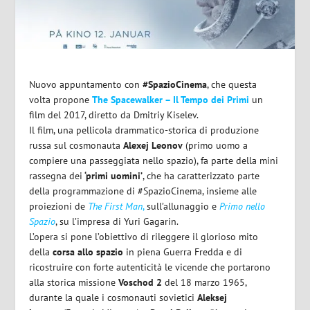
Nuovo appuntamento con
#SpazioCinema
, che questa
volta propone
The Spacewalker – Il Tempo dei Primi
un
film del 2017, diretto da Dmitriy Kiselev.
Il film, una pellicola drammatico-storica di produzione
russa sul cosmonauta
Alexej Leonov
(primo uomo a
compiere una passeggiata nello spazio), fa parte della mini
rassegna dei
‘primi uomini’
, che ha caratterizzato parte
della programmazione di #SpazioCinema, insieme alle
proiezioni de
The First Man
,
sull’allunaggio e
Primo nello
Spazio
, su l’impresa di Yuri Gagarin.
L’opera si pone l’obiettivo di rileggere il glorioso mito
della
corsa allo spazio
in piena Guerra Fredda e di
ricostruire con forte autenticità le vicende che portarono
alla storica missione
Voschod 2
del 18 marzo 1965,
durante la quale i cosmonauti sovietici
Aleksej