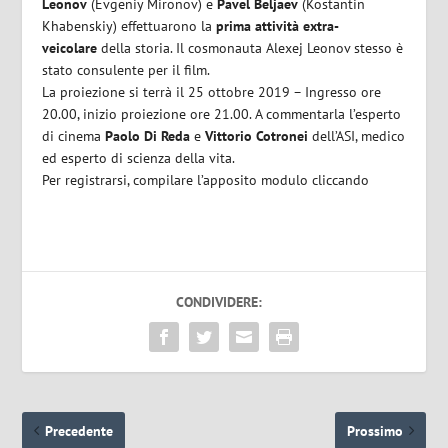
Leonov
(Evgeniy Mironov) e
Pavel Beljaev
(Kostantin
Khabenskiy) effettuarono la
prima attività extra-
veicolare
della storia. Il cosmonauta Alexej Leonov stesso è
stato consulente per il film.
La proiezione si terrà il 25 ottobre 2019 – Ingresso ore
20.00, inizio proiezione ore 21.00. A commentarla l’esperto
di cinema
Paolo Di Reda
e
Vittorio Cotronei
dell’ASI, medico
ed esperto di scienza della vita.
Per registrarsi, compilare l’apposito modulo cliccando
CONDIVIDERE:
Precedente
Prossimo