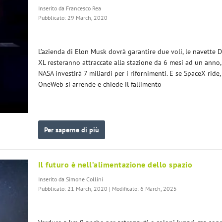
Inserito da
Francesco Rea
Pubblicato: 29 March, 2020
L’azienda di Elon Musk dovrà garantire due voli, le navette 
XL resteranno attraccate alla stazione da 6 mesi ad un anno,
NASA investirà 7 miliardi per i rifornimenti. E se SpaceX ride,
OneWeb si arrende e chiede il fallimento
Per saperne di più
Il futuro è nell’alimentazione dello spazio
Inserito da
Simone Collini
Pubblicato: 21 March, 2020 | Modificato: 6 March, 2025