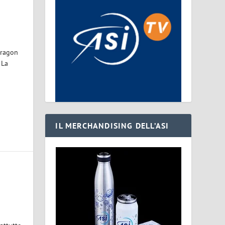
Dragon
 La
IL MERCHANDISING DELL’ASI