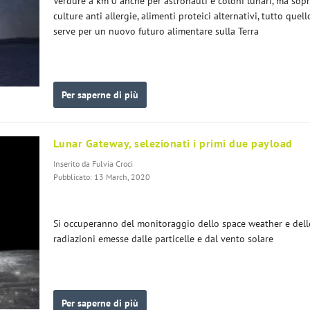
Verdure a km 0 anche per astronauti e coloni lunari, ma sopr
culture anti allergie, alimenti proteici alternativi, tutto quel
serve per un nuovo futuro alimentare sulla Terra
Per saperne di più
Lunar Gateway, selezionati i primi due payload
Inserito da
Fulvia Croci
Pubblicato: 13 March, 2020
Si occuperanno del monitoraggio dello space weather e dell
radiazioni emesse dalle particelle e dal vento solare
Per saperne di più