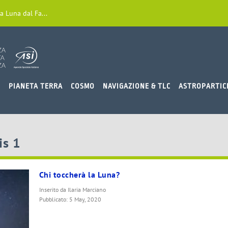
a Luna dal Fa...
O
PIANETA TERRA
COSMO
NAVIGAZIONE & TLC
ASTROPARTIC
is 1
Chi toccherà la Luna?
Inserito da
Ilaria Marciano
Pubblicato: 5 May, 2020