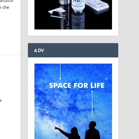
attutto
lo che
ADV
e