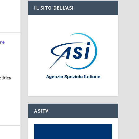
IL SITO DELL’ASI
tre
litica
ASITV