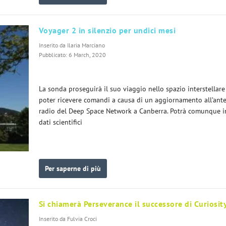
Voyager 2 in silenzio per undici mesi
Inserito da
Ilaria Marciano
Pubblicato: 6 March, 2020
La sonda proseguirà il suo viaggio nello spazio interstellare
poter ricevere comandi a causa di un aggiornamento all’ant
radio del Deep Space Network a Canberra. Potrà comunque i
dati scientifici
Per saperne di più
Si chiamerà Perseverance il successore di Curiosit
Inserito da
Fulvia Croci