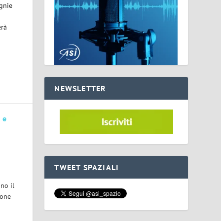
agnie
erà
NEWSLETTER
 e
TWEET SPAZIALI
no il
ione