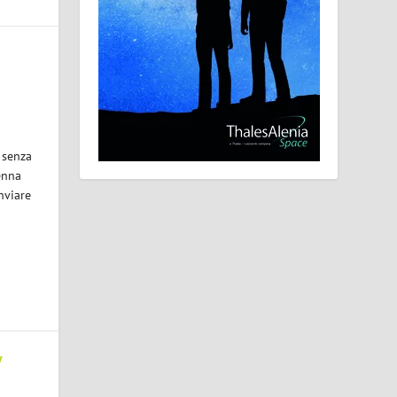
 senza
enna
nviare
y