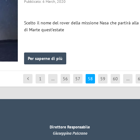
Pubblicato: 6 March, 2020
Scelto il nome del rover della missione Nasa che partirà alla
di Marte quest’estate
Per saperne di più
1
…
56
57
58
59
60
…
Direttore Responsabile
Giuseppina Pulcrano