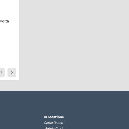
 volta
62
In redazione
Giulia Bonelli
Fulvia Croci