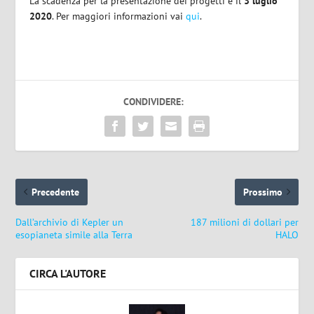
La scadenza per la presentazione dei progetti è il
3 luglio
2020
. Per maggiori informazioni vai
qui
.
CONDIVIDERE:
Precedente
Prossimo
Dall’archivio di Kepler un
187 milioni di dollari per
esopianeta simile alla Terra
HALO
CIRCA L'AUTORE