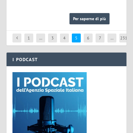
Per saperne di più
1
…
3
4
5
6
7
…
231
I PODCAST