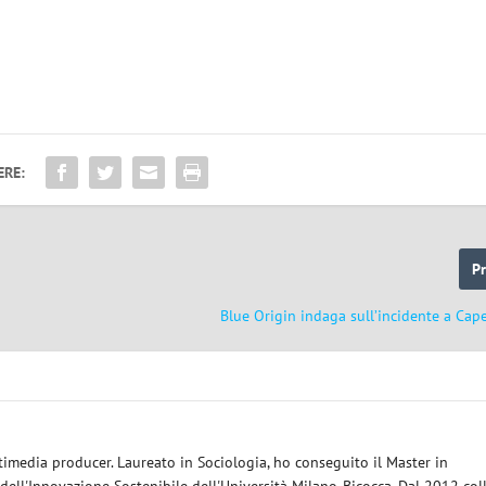
ERE:
P
Blue Origin indaga sull’incidente a Cap
timedia producer. Laureato in Sociologia, ho conseguito il Master in
dell'Innovazione Sostenibile dell'Università Milano-Bicocca. Dal 2012 col