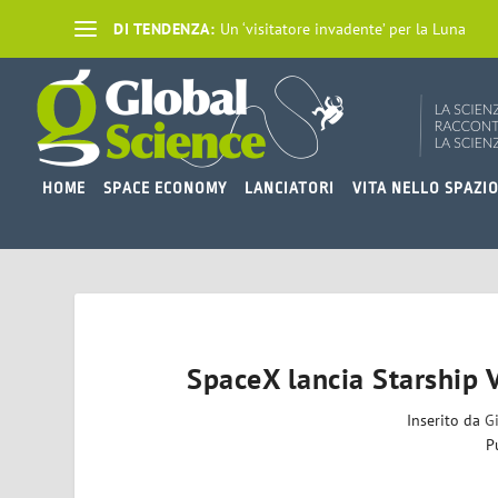
DI TENDENZA:
Un ‘visitatore invadente’ per la Luna
HOME
SPACE ECONOMY
LANCIATORI
VITA NELLO SPAZI
SpaceX lancia Starship 
Inserito da
G
P