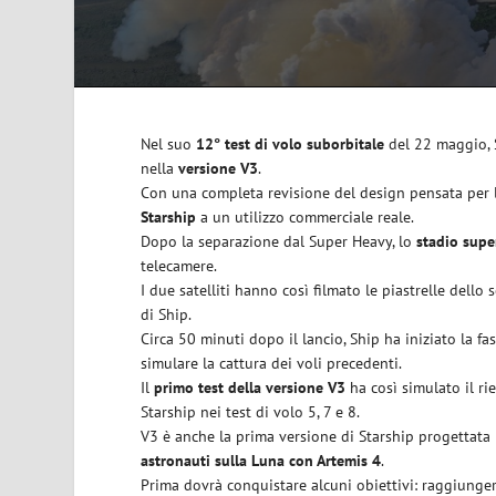
Nel suo
12° test di volo suborbitale
del 22 maggio, 
nella
versione V3
.
Con una completa revisione del design pensata per le
Starship
a un utilizzo commerciale reale.
Dopo la separazione dal Super Heavy, lo
stadio supe
telecamere.
I due satelliti hanno così filmato le piastrelle dell
di Ship.
Circa 50 minuti dopo il lancio, Ship ha iniziato la 
simulare la cattura dei voli precedenti.
Il
primo test della versione V3
ha così simulato il ri
Starship nei test di volo 5, 7 e 8.
V3 è anche la prima versione di Starship progettata 
astronauti sulla Luna con Artemis 4
.
Prima dovrà conquistare alcuni obiettivi: raggiungere