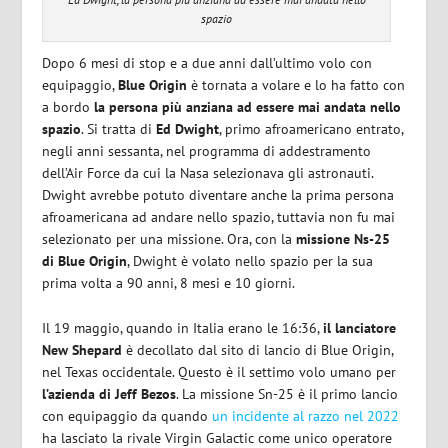
spazio
Dopo 6 mesi di stop e a due anni dall’ultimo volo con
equipaggio,
Blue Origin
è tornata a volare e lo ha fatto con
a bordo
la persona più anziana ad essere mai andata nello
spazio
. Si tratta di
Ed Dwight
, primo afroamericano entrato,
negli anni sessanta, nel programma di addestramento
dell’Air Force da cui la Nasa selezionava gli astronauti.
Dwight avrebbe potuto diventare anche la prima persona
afroamericana ad andare nello spazio, tuttavia non fu mai
selezionato per una missione. Ora, con la
missione Ns-25
di Blue Origin
, Dwight è volato nello spazio per la sua
prima volta a 90 anni, 8 mesi e 10 giorni.
Il 19 maggio, quando in Italia erano le 16:36,
il lanciatore
New Shepard
è decollato dal sito di lancio di Blue Origin,
nel Texas occidentale. Questo è il settimo volo umano per
l’azienda di Jeff Bezos
. La missione Sn-25 è il primo lancio
con equipaggio da quando
un incidente al razzo nel 2022
ha lasciato la rivale Virgin Galactic come unico operatore