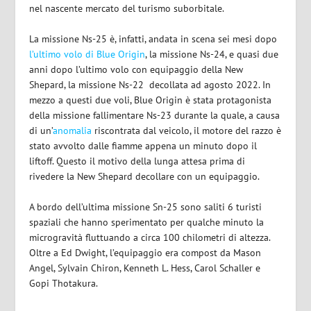
nel nascente mercato del turismo suborbitale.
La missione Ns-25 è, infatti, andata in scena sei mesi dopo
l’ultimo volo di Blue Origin
, la missione Ns-24, e quasi due
anni dopo l’ultimo volo con equipaggio della New
Shepard, la missione Ns-22 decollata ad agosto 2022. In
mezzo a questi due voli, Blue Origin è stata protagonista
della missione fallimentare Ns-23 durante la quale, a causa
di un’
anomalia
riscontrata dal veicolo, il motore del razzo è
stato avvolto dalle fiamme appena un minuto dopo il
liftoff. Questo il motivo della lunga attesa prima di
rivedere la New Shepard decollare con un equipaggio.
A bordo dell’ultima missione Sn-25 sono saliti 6 turisti
spaziali che hanno sperimentato per qualche minuto la
microgravità fluttuando a circa 100 chilometri di altezza.
Oltre a Ed Dwight, l’equipaggio era compost da Mason
Angel, Sylvain Chiron, Kenneth L. Hess, Carol Schaller e
Gopi Thotakura.