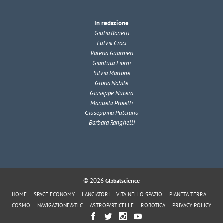
In redazione
Giulia Bonelli
Fulvia Croci
Valeria Guarnieri
Gianluca Liorni
Silvia Martone
Gloria Nobile
Giuseppe Nucera
Manuela Proietti
Giuseppina Pulcrano
Barbara Ranghelli
© 2026
Globalscience
HOME
SPACE ECONOMY
LANCIATORI
VITA NELLO SPAZIO
PIANETA TERRA
COSMO
NAVIGAZIONE&TLC
ASTROPARTICELLE
ROBOTICA
PRIVACY POLICY