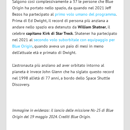
Salgono così complessivamente a 37 le persone che Blue
Origin ha portato nello spazio, da quando nel 2021 Jeff
Bezos ha partecipato al
primo volo umano del programma
.
Prima di Ed Dwight, il record di persona più anziana a
andare nello spazio era detenuto da
William Shatner
, il
celebre
capitano Kirk di Star Treck
. Shatener ha partecipato
nel 2021 al
secondo volo suborbitale con equipaggio per
Blue Origin
, quando aveva un paio di mesi in meno
dell’attuale età e primato di Dwight.
L’astronauta più anziano ad aver orbitato intorno al
pianeta è invece John Glenn che ha siglato questo record
nel 1998 all’età di 77 anni, a bordo dello Space Shuttle
Discovery.
Immagine in evidenza: il lancio delle missione Ns-25 di Blue
Origin del 19 maggio 2024. Crediti Blue Origin.