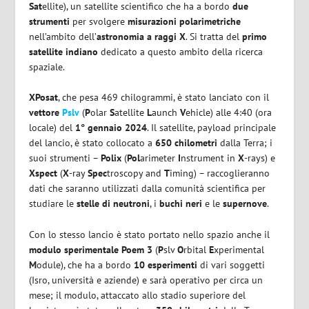
Sat
ellite), un satellite scientifico che ha a bordo
due
strumenti
per svolgere
misurazioni polarimetriche
nell’ambito dell’
astronomia a raggi X
. Si tratta del
primo
satellite indiano
dedicato a questo ambito della ricerca
spaziale.
XPosat
, che pesa 469 chilogrammi, è stato lanciato con il
vettore
Pslv
(
P
olar
S
atellite
L
aunch
V
ehicle) alle 4:40 (ora
locale) del
1° gennaio 2024
. Il satellite, payload principale
del lancio, è stato collocato a
650 chilometri
dalla Terra; i
suoi strumenti –
Polix
(
Pol
arimeter
I
nstrument in
X
-rays) e
Xspect
(
X
-ray
Spec
troscopy and
T
iming) – raccoglieranno
dati che saranno utilizzati dalla comunità scientifica per
studiare le
stelle di neutroni
, i
buchi neri
e le
supernove
.
Con lo stesso lancio è stato portato nello spazio anche il
modulo sperimentale Poem 3
(
P
slv
O
rbital
E
xperimental
M
odule), che ha a bordo
10 esperimenti
di vari soggetti
(Isro, università e aziende) e sarà operativo per circa un
mese; il modulo, attaccato allo stadio superiore del