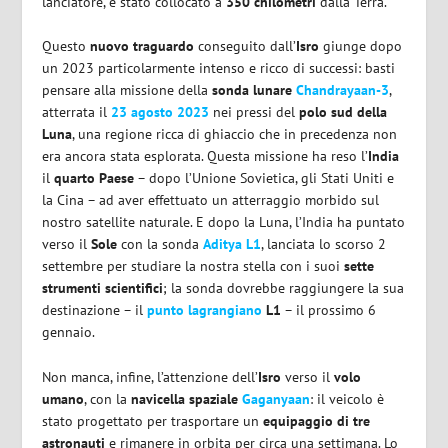
lanciatore, è stato collocato a
350 chilometri
dalla Terra.
Questo
nuovo traguardo
conseguito dall’
Isro
giunge dopo
un 2023 particolarmente intenso e ricco di successi: basti
pensare alla missione della
sonda lunare
Chandrayaan-3
,
atterrata il
23 agosto 2023
nei pressi del
polo sud della
Luna
, una regione ricca di ghiaccio che in precedenza non
era ancora stata esplorata. Questa missione ha reso l’
India
il
quarto Paese
– dopo l’Unione Sovietica, gli Stati Uniti e
la Cina – ad aver effettuato un atterraggio morbido sul
nostro satellite naturale. E dopo la Luna, l’India ha puntato
verso il
Sole
con la sonda
Aditya L1
, lanciata lo scorso 2
settembre per studiare la nostra stella con i suoi
sette
strumenti scientifici
; la sonda dovrebbe raggiungere la sua
destinazione – il
punto lagrangiano
L1
– il prossimo 6
gennaio.
Non manca, infine, l’attenzione dell’
Isro
verso il
volo
umano
, con la
navicella spaziale
Gaganyaan
: il veicolo è
stato progettato per trasportare un
equipaggio di tre
astronauti
e rimanere in orbita per circa una settimana. Lo