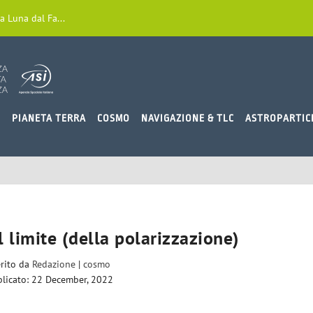
a Luna dal Fa...
O
PIANETA TERRA
COSMO
NAVIGAZIONE & TLC
ASTROPARTIC
l limite (della polarizzazione)
erito da
Redazione
|
cosmo
licato: 22 December, 2022