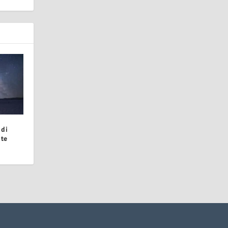
 di
nte