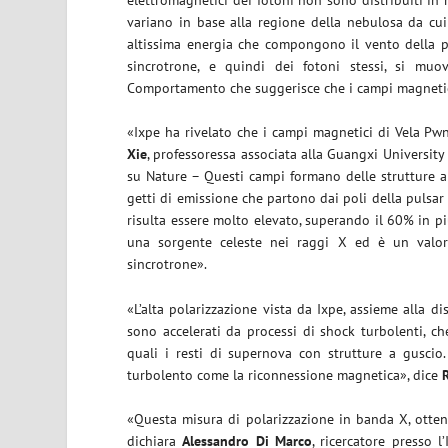
variano in base alla regione della nebulosa da cui 
altissima energia che compongono il vento della pu
sincrotrone, e quindi dei fotoni stessi, si mu
Comportamento che suggerisce che i campi magnetici
«Ixpe ha rivelato che i campi magnetici di Vela Pw
Xie
, professoressa associata alla Guangxi University 
su Nature – Questi campi formano delle strutture a 
getti di emissione che partono dai poli della pulsar
risulta essere molto elevato, superando il 60% in pi
una sorgente celeste nei raggi X ed è un valore
sincrotrone».
«L’alta polarizzazione vista da Ixpe, assieme alla d
sono accelerati da processi di shock turbolenti, c
quali i resti di supernova con strutture a guscio
turbolento come la riconnessione magnetica», dice
«Questa misura di polarizzazione in banda X, otte
dichiara
Alessandro Di Marco
, ricercatore presso l