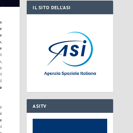
IL SITO DELL’ASI
a
ne
te
a,
 e
di
o,
to
vi
i
to
ASITV
o
i
he
i
he