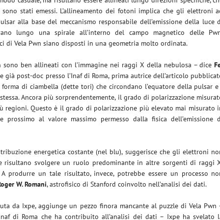
sono stati emessi. L’allineamento dei fotoni implica che gli elettroni 
lsar alla base del meccanismo responsabile dell’emissione della luce d
ovano lungo una spirale all’interno del campo magnetico delle Pwn
 di Vela Pwn siano disposti in una geometria molto ordinata.
n sono ben allineati con l’immagine nei raggi X della nebulosa – dice
F
e già post-doc presso l’Inaf di Roma, prima autrice dell’articolo pubblica
forma di ciambella (dette tori) che circondano l’equatore della pulsar e
 stessa. Ancora più sorprendentemente, il grado di polarizzazione misura
ù regioni. Questo è il grado di polarizzazione più elevato mai misurato 
 prossimo al valore massimo permesso dalla fisica dell’emissione d
istribuzione energetica costante (nel blu), suggerisce che gli elettroni n
he risultano svolgere un ruolo predominante in altre sorgenti di raggi 
. A produrre un tale risultato, invece, potrebbe essere un processo no
Roger W. Romani
, astrofisico di Stanford coinvolto nell’analisi dei dati.
nuta da Ixpe, aggiunge un pezzo finora mancante al puzzle di Vela Pwn 
’Inaf di Roma che ha contribuito all’analisi dei dati – Ixpe ha svelato 