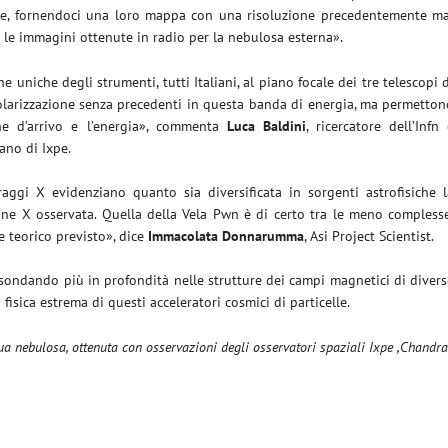
ale, fornendoci una loro mappa con una risoluzione precedentemente ma
le immagini ottenute in radio per la nebulosa esterna».
che uniche degli strumenti, tutti Italiani, al piano focale dei tre telescopi 
polarizzazione senza precedenti in questa banda di energia, ma permetto
ne d’arrivo e l’energia», commenta
Luca Baldini
, ricercatore dell’Infn
iano di Ixpe.
aggi X evidenziano quanto sia diversificata in sorgenti astrofisiche l
ione X osservata. Quella della Vela Pwn è di certo tra le meno compless
e teorico previsto», dice
Immacolata Donnarumma
, Asi Project Scientist.
 sondando più in profondità nelle strutture dei campi magnetici di diver
fisica estrema di questi acceleratori cosmici di particelle.
ua nebulosa, ottenuta con osservazioni degli osservatori spaziali Ixpe ,Chandr