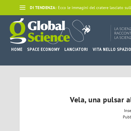
DI TENDENZA:
Ecco le immagini del cratere lasciato sull
HOME
SPACE ECONOMY
LANCIATORI
VITA NELLO SPAZI
Vela, una pulsar a
Ins
Pubb