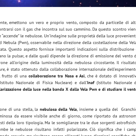
ente, emettono un vero e proprio vento, composto da particelle di alt
ntrarsi con il gas che incontra sul suo cammino. Da questo scontro vie
 “accende” le nebulose. Un’indagine sulle proprietà della luce provenien
d Nebula (Pwn), osservabile nella direzione della costellazione della Vel
zata. Questo aspetto fornisce importanti indicazioni sulla distribuzione
no la pulsar, e dalle quali dipende la direzione di emissione del vento 
one all’origine della luminosità della nebulosa circostante. Il risultat
ure
, è stato ottenuto dalla collaborazione internazionale dell’esperimen
e, frutto di una
collaborazione tra Nasa e Asi
, che è dotato di innovati
Istituto Nazionale di Fisica Nucleare) e dall’
Inaf
(Istituto Nazionale d
larizzazione della luce nella banda X dalla Vela Pwn e di studiare il ven
one di una stella, la
nebulosa della Vela
, insieme a quella del Granchi
uminosa da essere visibile anche di giorno, come riportato da astronom
esti della loro tipologia. Ma le somiglianze tra le due sorgenti astrofisic
be le nebulose risultano infatti polarizzate. Ciò significa che i camp
modo casuale, ma risultano essere allineati lungo direzioni specifiche, c