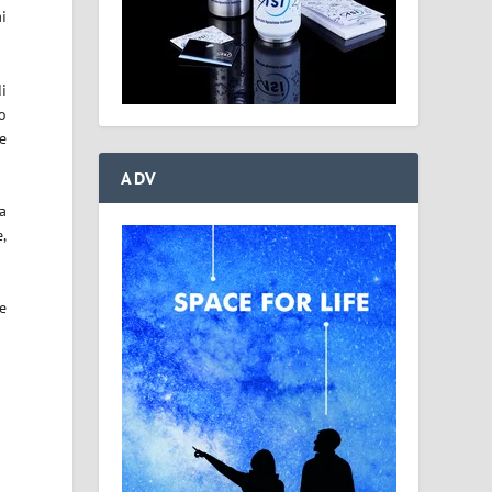
i
di
no
 e
ADV
a
e,
se
a