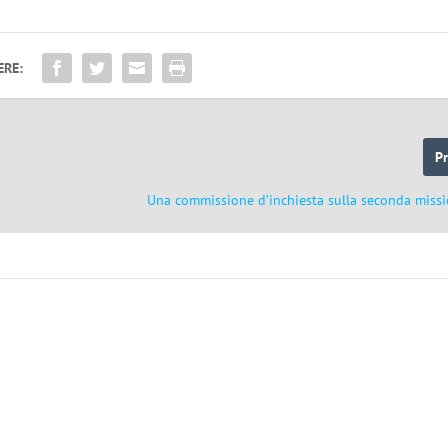
ERE:
P
Una commissione d’inchiesta sulla seconda miss