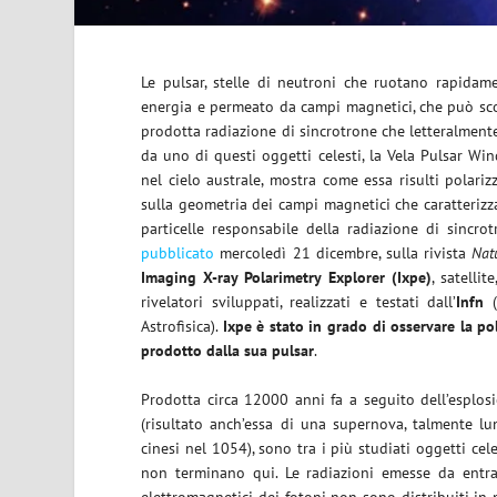
Le pulsar, stelle di neutroni che ruotano rapidam
energia e permeato da campi magnetici, che può sco
prodotta radiazione di sincrotrone che letteralmente
da uno di questi oggetti celesti, la Vela Pulsar Win
nel cielo australe, mostra come essa risulti polariz
sulla geometria dei campi magnetici che caratterizza
particelle responsabile della radiazione di sincrotr
pubblicato
mercoledì 21 dicembre, sulla rivista
Nat
Imaging X-ray Polarimetry Explorer (Ixpe)
, satellit
rivelatori sviluppati, realizzati e testati dall’
Infn
(
Astrofisica).
Ixpe è stato in grado di osservare la po
prodotto dalla sua pulsar
.
Prodotta circa 12000 anni fa a seguito dell’esplosi
(risultato anch’essa di una supernova, talmente l
cinesi nel 1054), sono tra i più studiati oggetti cel
non terminano qui. Le radiazioni emesse da entram
elettromagnetici dei fotoni non sono distribuiti in 