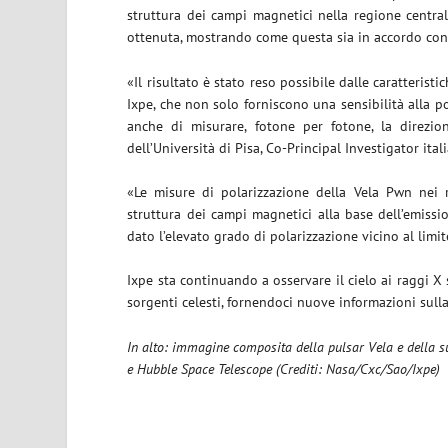
struttura dei campi magnetici nella regione centr
ottenuta, mostrando come questa sia in accordo con 
«Il risultato è stato reso possibile dalle caratteristi
Ixpe, che non solo forniscono una sensibilità alla 
anche di misurare, fotone per fotone, la direzio
dell’Università di Pisa, Co-Principal Investigator ital
«Le misure di polarizzazione della Vela Pwn nei r
struttura dei campi magnetici alla base dell’emiss
dato l’elevato grado di polarizzazione vicino al limit
Ixpe sta continuando a osservare il cielo ai raggi X
sorgenti celesti, fornendoci nuove informazioni sulla 
In alto: immagine composita della pulsar Vela e della s
e Hubble Space Telescope (Crediti: Nasa/Cxc/Sao/Ixpe)