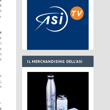
ad
i
.
ei
to
 i
to
in
i
IL MERCHANDISING DELL’ASI
on
X,
n
–
la