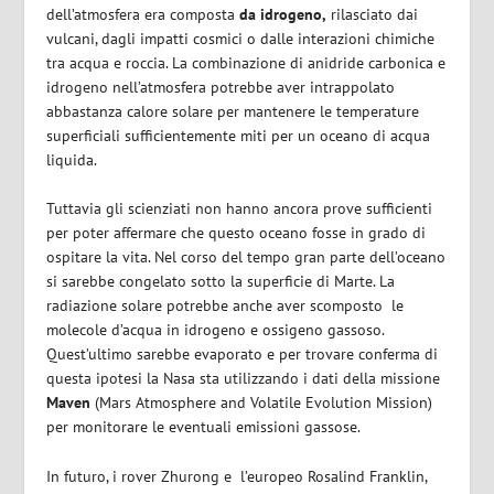
dell’atmosfera era composta
da idrogeno,
rilasciato dai
vulcani, dagli impatti cosmici o dalle interazioni chimiche
tra acqua e roccia. La combinazione di anidride carbonica e
idrogeno nell’atmosfera potrebbe aver intrappolato
abbastanza calore solare per mantenere le temperature
superficiali sufficientemente miti per un oceano di acqua
liquida.
Tuttavia gli scienziati non hanno ancora prove sufficienti
per poter affermare che questo oceano fosse in grado di
ospitare la vita. Nel corso del tempo gran parte dell’oceano
si sarebbe congelato sotto la superficie di Marte. La
radiazione solare potrebbe anche aver scomposto
le
molecole d’acqua in idrogeno e ossigeno gassoso.
Quest’ultimo sarebbe evaporato e per trovare conferma di
questa ipotesi la Nasa sta utilizzando i dati della missione
Maven
(Mars Atmosphere and Volatile Evolution Mission)
per monitorare le eventuali emissioni gassose.
In futuro, i rover Zhurong e
l’europeo Rosalind Franklin,