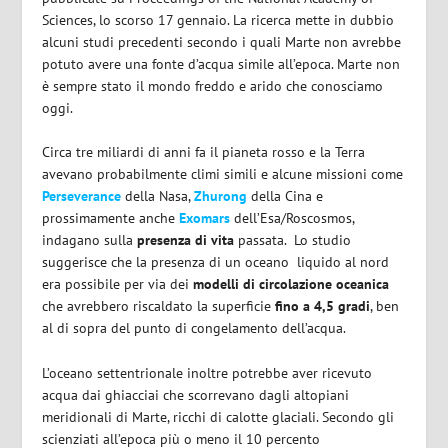
Sciences
, lo scorso 17 gennaio. La ricerca mette in dubbio
alcuni studi precedenti secondo i quali Marte non avrebbe
potuto avere una fonte d’acqua simile all’epoca. Marte non
è sempre stato il mondo freddo e arido che conosciamo
oggi.
Circa tre miliardi di anni fa il pianeta rosso e la Terra
avevano probabilmente climi simili e alcune missioni come
Perseverance
della Nasa,
Zhurong
della Cina e
prossimamente anche
Exomars
dell’Esa/Roscosmos,
indagano sulla
presenza di vita
passata.
Lo studio
suggerisce che la presenza di un oceano
liquido al nord
era possibile per via dei
modelli di circolazione oceanica
che avrebbero riscaldato la superficie
fino a 4,5 gradi
, ben
al di sopra del punto di congelamento dell’acqua.
L’oceano settentrionale inoltre potrebbe aver ricevuto
acqua dai ghiacciai che scorrevano dagli altopiani
meridionali di Marte, ricchi di calotte glaciali. Secondo gli
scienziati all’epoca più o meno il 10 percento