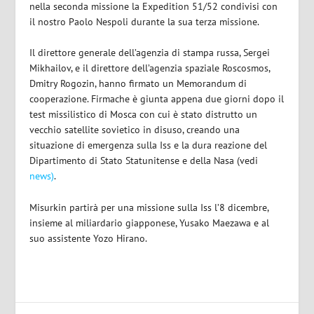
nella seconda missione la Expedition 51/52 condivisi con
il nostro Paolo Nespoli durante la sua terza missione.
Il direttore generale dell’agenzia di stampa russa, Sergei
Mikhailov, e il direttore dell’agenzia spaziale Roscosmos,
Dmitry Rogozin, hanno firmato un Memorandum di
cooperazione. Firmache è giunta appena due giorni dopo il
test missilistico di Mosca con cui è stato distrutto un
vecchio satellite sovietico in disuso, creando una
situazione di emergenza sulla Iss e la dura reazione del
Dipartimento di Stato Statunitense e della Nasa (vedi
news)
.
Misurkin partirà per una missione sulla Iss l’8 dicembre,
insieme al miliardario giapponese, Yusako Maezawa e al
suo assistente Yozo Hirano.