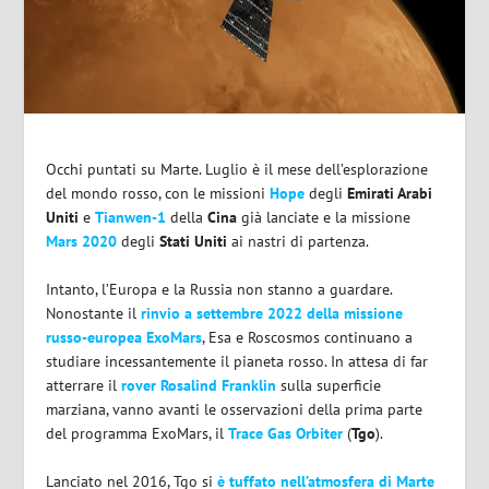
Occhi puntati su Marte. Luglio è il mese dell’esplorazione
del mondo rosso, con le missioni
Hope
degli
Emirati Arabi
Uniti
e
Tianwen-1
della
Cina
già lanciate e la missione
Mars 2020
degli
Stati
Uniti
ai nastri di partenza.
Intanto, l’Europa e la Russia non stanno a guardare.
Nonostante il
rinvio a settembre 2022 della missione
russo-europea ExoMars
, Esa e Roscosmos continuano a
studiare incessantemente il pianeta rosso. In attesa di far
atterrare il
rover Rosalind Franklin
sulla superficie
marziana, vanno avanti le osservazioni della prima parte
del programma ExoMars, il
Trace Gas Orbiter
(
Tgo
).
Lanciato nel 2016, Tgo si
è tuffato nell’atmosfera di Marte