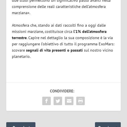
due studi permettono un significativo passo avanti nella
comprensione delle reali caratteristiche dell’atmosfera
marziana».
Atmosfera che, stando ai dati raccolti fino a oggi dalle
missioni marziane, costituisce circa
l’1% dell’atmosfera
terrestre
. Capire nel dettaglio la sua composizione è la via
per raggiungere l’obiettivo di tutto il programma ExoMars:
scovare
segnali di vita presenti o passati
sul nostro vicino
planetario.
CONDIVIDERE: