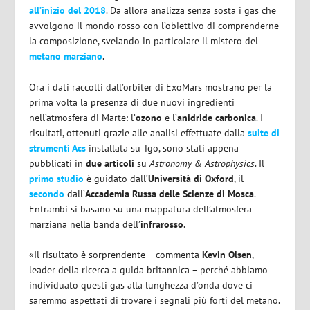
all’inizio del 2018
. Da allora analizza senza sosta i gas che
avvolgono il mondo rosso con l’obiettivo di comprenderne
la composizione, svelando in particolare il mistero del
metano marziano
.
Ora i dati raccolti dall’orbiter di ExoMars mostrano per la
prima volta la presenza di due nuovi ingredienti
nell’atmosfera di Marte: l’
ozono
e l’
anidride carbonica
. I
risultati, ottenuti grazie alle analisi effettuate dalla
suite di
strumenti Acs
installata su Tgo, sono stati appena
pubblicati in
due articoli
su
Astronomy & Astrophysics
. Il
primo studio
è guidato dall’
Università di Oxford
, il
secondo
dall’
Accademia Russa delle Scienze di Mosca
.
Entrambi si basano su una mappatura dell’atmosfera
marziana nella banda dell’
infrarosso
.
«Il risultato è sorprendente – commenta
Kevin Olsen
,
leader della ricerca a guida britannica – perché abbiamo
individuato questi gas alla lunghezza d’onda dove ci
saremmo aspettati di trovare i segnali più forti del metano.