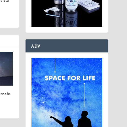
 vista
ADV
ernale