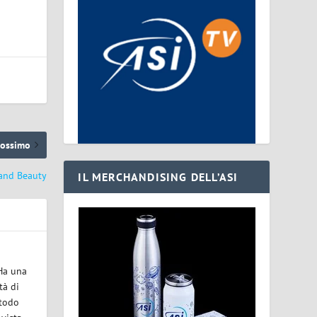
rossimo
 and Beauty
IL MERCHANDISING DELL’ASI
 Ha una
tà di
etodo