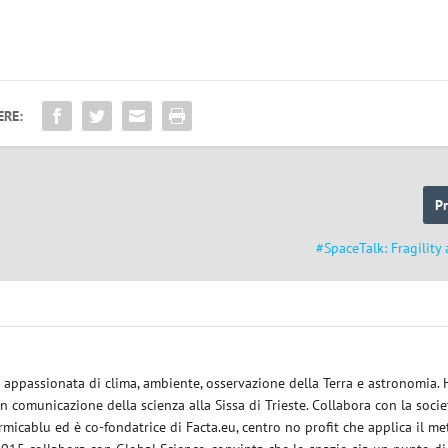
ERE:
P
#SpaceTalk: Fragility
ce appassionata di clima, ambiente, osservazione della Terra e astronomia.
in comunicazione della scienza alla Sissa di Trieste. Collabora con la socie
micablu ed è co-fondatrice di Facta.eu, centro no profit che applica il m