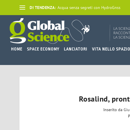
DI TENDENZA:
Acqua senza segreti con HydroGnss
HOME
SPACE ECONOMY
LANCIATORI
VITA NELLO SPAZI
Rosalind, pront
Inserito da
Giu
P