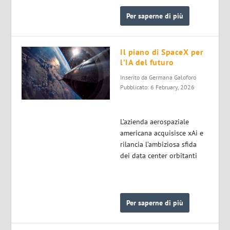
Per saperne di più
Il piano di SpaceX per
l’IA del futuro
Inserito da
Germana Galoforo
Pubblicato: 6 February, 2026
L’azienda aerospaziale
americana acquisisce xAi e
rilancia l’ambiziosa sfida
dei data center orbitanti
Per saperne di più