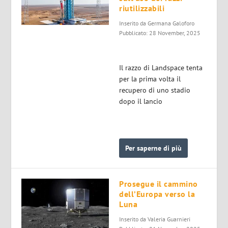
riutilizzabili
Inserito da
Germana Galoforo
Pubblicato: 28 November, 2025
Il razzo di Landspace tenta
per la prima volta il
recupero di uno stadio
dopo il lancio
Per saperne di più
Prosegue il cammino
dell’Europa verso la
Luna
Inserito da
Valeria Guarnieri