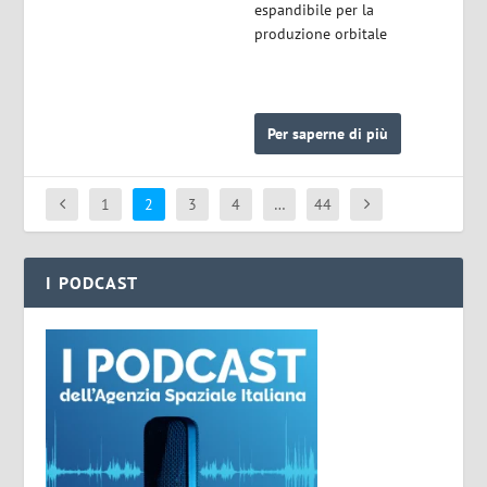
espandibile per la
produzione orbitale
Per saperne di più
1
2
3
4
…
44
I PODCAST