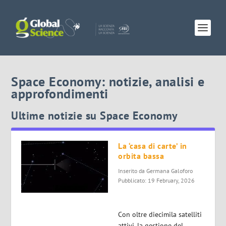
Space Economy: notizie, analisi e
approfondimenti
Ultime notizie su Space Economy
La ‘casa di carte’ in
orbita bassa
Inserito da
Germana Galoforo
Pubblicato: 19 February, 2026
Con oltre diecimila satelliti
attivi, la gestione del