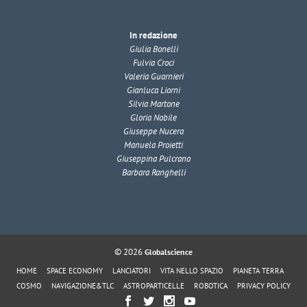
In redazione
Giulia Bonelli
Fulvia Croci
Valeria Guarnieri
Gianluca Liorni
Silvia Martone
Gloria Nobile
Giuseppe Nucera
Manuela Proietti
Giuseppina Pulcrano
Barbara Ranghelli
© 2026
Globalscience
HOME
SPACE ECONOMY
LANCIATORI
VITA NELLO SPAZIO
PIANETA TERRA
COSMO
NAVIGAZIONE&TLC
ASTROPARTICELLE
ROBOTICA
PRIVACY POLICY