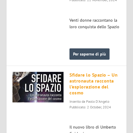
Venti donne raccontano la
loro conquista dello Spazio
Per saperne di più
Sfidare lo Spazio – Un
astronauta racconta
l’esplorazione del
cosmo
Inserito da
Paolo D'Angelo
Pubblicato: 2 October, 2024
Il nuovo libro di Umberto