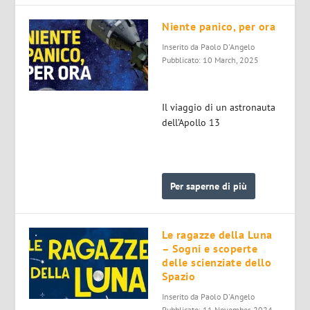
Niente panico, per ora
Inserito da
Paolo D'Angelo
Pubblicato: 10 March, 2025
Il viaggio di un astronauta
dell’Apollo 13
Per saperne di più
Le ragazze della Luna
– Sogni e scoperte
delle scienziate dello
Spazio
Inserito da
Paolo D'Angelo
Pubblicato: 11 November, 2024