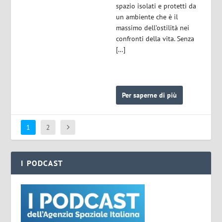
spazio isolati e protetti da
un ambiente che è il
massimo dell’ostilità nei
confronti della vita. Senza
[…]
Per saperne di più
1
2
I PODCAST