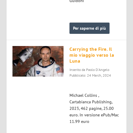
Guidoni
Per saperne di più
Carrying the Fire. Il
mio viaggio verso la
Luna
Inserito da
Paolo D'Angelo
Pubblicato: 24 March, 2024
Michael Collins ,
Cartabianca Publishing,
2023, 462 pagine, 25.00
euro. In versione ePub/Mac
11.99 euro