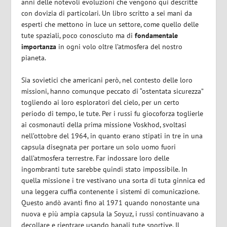
anni delle notevoli evoluzioni che vengono qui descritte
con dovizia di particolari. Un libro scritto a sei mani da
esperti che mettono in luce un settore, come quello delle
tute spaziali, poco conosciuto ma di
fondamentale
importanza
in ogni volo oltre l’atmosfera del nostro
pianeta.
Sia sovietici che americani però, nel contesto delle loro
missioni, hanno comunque peccato di “ostentata sicurezza”
togliendo ai loro esploratori del cielo, per un certo
periodo di tempo, le tute. Per i russi fu giocoforza toglierle
ai cosmonauti della prima missione Voskhod, svoltasi
nell’ottobre del 1964, in quanto erano stipati in tre in una
capsula disegnata per portare un solo uomo fuori
dall’atmosfera terrestre. Far indossare loro delle
ingombranti tute sarebbe quindi stato impossibile. In
quella missione i tre vestivano una sorta di tuta ginnica ed
una leggera cuffia contenente i sistemi di comunicazione.
Questo andò avanti fino al 1971 quando nonostante una
nuova e più ampia capsula la Soyuz, i russi continuavano a
decollare e rientrare usando banali tute sportive. Il