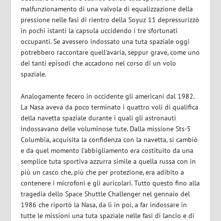
malfunzionamento di una valvola di equalizzazione della
pressione nelle fasi di rientro della Soyuz 11 depressurizzò
in pochi istanti la capsula uccidendo i tre sfortunati
occupanti. Se avessero indossato una tuta spaziale oggi
potrebbero raccontare quell’avaria, seppur grave, come uno
dei tanti episodi che accadono nel corso di un volo
spaziale.
Analogamente fecero in occidente gli americani dal 1982.
La Nasa aveva da poco terminato i quattro voli di qualifica
della navetta spaziale durante i quali gli astronauti
indossavano delle voluminose tute. Dalla missione Sts-5
Columbia, acquisita la confidenza con la navetta, si cambiò
e da quel momento l’abbigliamento era costituito da una
semplice tuta sportiva azzurra simile a quella russa con in
più un casco che, più che per protezione, era adibito a
contenere i microfoni e gli auricolari. Tutto questo fino alla
tragedia dello Space Shuttle Challenger nel gennaio del
1986 che riportò la Nasa, da lì in poi, a far indossare in
tutte le missioni una tuta spaziale nelle fasi di lancio e di