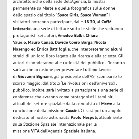
architettoniche della sede dell’Agenzia, la mostra
permanente su Marte e quella fotografica sulle donne
dello spazio dal titolo “
Space Girls, Space Women
”. I
visitatori potranno partecipare, dalle
18.30
, al
Caffè
letterario
, una serie di letture sotto le stelle che vedranno
protagonisti sei autori,
Amedeo Balbi
,
Chiara
Valerio
,
Mauro Canali
,
Davide Coero Borga
,
Nicola
Nosengo
ed
Enrica Battifoglia
, che interpreteranno alcuni
stralci di un loro libro legato alla ricerca e alla scienza. Gli
autori risponderanno alle curiosità del pubblico. L’incontro
sarà anche occasione per presentare l’ultimo lavoro
di
Giovanni Bignami
, già presidente dell’ASI scomparso lo
scorso maggio, dal titolo ‘Le rivoluzioni dell’universo’.Il
pubblico, inoltre, sarà invitato a partecipare a una serie di
conferenze che avranno come protagonisti i temi più
attuali del settore spaziale: dalla conquista di
Marte
alla
conclusione della missione
Cassini
. Ci sarà poi un angolo
dedicato al nostro astronauta
Paolo Nespol
i, attualmente
sulla Stazione Spaziale Internazionale per la
missione
VITA
dell’Agenzia Spaziale Italiana.