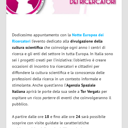
Dodicesimo appuntamento con la
Notte Europea dei
Ricercatori
l’evento dedicato alla
divulgazione della
cultura scientifica
che coinvolge ogni anno i centri di
ricerca e gli enti del settore in tutta Europa. In Italia sono
sei i progetti creati per l’iniziativa: l’obiettivo è creare
occasioni di incontro tra ricercatori e cittadini per
diffondere la cultura scientifica e la conoscenza delle
professioni della ricerca in un contesto informale e
stimolante. Anche quest’anno l’
Agenzia Spaziale
Italiana
aprirà le porte dela sua sede a
Tor Vergat
a per
ospitare un ricco
parterre
di eventi che coinvolgeranno il
pubblico.
A partire dalle ore
18
e fino alle ore
24
sarà possibile
scoprire con visite guidate le caratteristiche