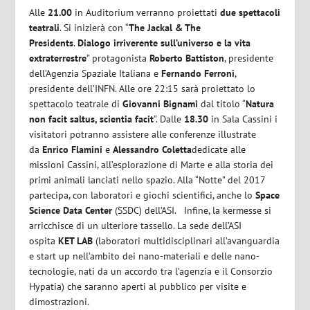
Alle
21.00
in Auditorium verranno proiettati
due spettacoli
teatrali
. Si inizierà con “
The Jackal & The
Presidents
.
Dialogo irriverente sull’universo e la vita
extraterrestre
” protagonista
Roberto Battiston
, presidente
dell’Agenzia Spaziale Italiana e
Fernando Ferroni
,
presidente dell’INFN. Alle ore 22:15 sarà proiettato lo
spettacolo teatrale di
Giovanni Bignami
dal titolo “
Natura
non facit saltus, scientia facit
”. Dalle
18.30
in Sala Cassini i
visitatori potranno assistere alle conferenze illustrate
da
Enrico Flamini
e
Alessandro Coletta
dedicate alle
missioni Cassini, all’esplorazione di Marte e alla storia dei
primi animali lanciati nello spazio. Alla “Notte” del 2017
partecipa, con laboratori e giochi scientifici, anche lo
Space
Science Data Center
(SSDC) dell’ASI. Infine, la kermesse si
arricchisce di un ulteriore tassello. La sede dell’ASI
ospita
KET LAB
(laboratori multidisciplinari all’avanguardia
e start up nell’ambito dei nano-materiali e delle nano-
tecnologie, nati da un accordo tra l’agenzia e il Consorzio
Hypatia) che saranno aperti al pubblico per visite e
dimostrazioni.