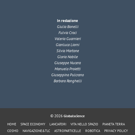
In redazione
Giulia Bonelli
Fulvia Croci
Valeria Guarnieri
Gianluca Liorni
Silvia Martone
Gloria Nobile
Giuseppe Nucera
Manuela Proietti
Giuseppina Pulcrano
Barbara Ranghelli
© 2026
Globalscience
HOME
SPACE ECONOMY
LANCIATORI
VITA NELLO SPAZIO
PIANETA TERRA
COSMO
NAVIGAZIONE&TLC
ASTROPARTICELLE
ROBOTICA
PRIVACY POLICY