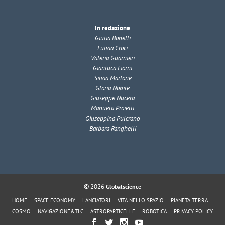
In redazione
Giulia Bonelli
Fulvia Croci
Valeria Guarnieri
Gianluca Liorni
Silvia Martone
Gloria Nobile
Giuseppe Nucera
Manuela Proietti
Giuseppina Pulcrano
Barbara Ranghelli
© 2026
Globalscience
HOME
SPACE ECONOMY
LANCIATORI
VITA NELLO SPAZIO
PIANETA TERRA
COSMO
NAVIGAZIONE&TLC
ASTROPARTICELLE
ROBOTICA
PRIVACY POLICY