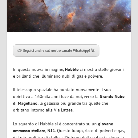
👉 Seguici anche sul nostro canale WhatsApp! 🚀
In questa nuova immagine,
Hubble
ci mostra stelle giovani
e brillanti che illuminano nubi di gas e polvere.
Il telescopio spaziale ha puntato nuovamente il suo
obiettivo a 160mila anni luce da noi, verso la
Grande Nube
di Magellano
, la galassia più grande tra quelle che
orbitano intorno alla Via Lattea.
Lo sguardo di Hubble si è concentrato su un
giovane
ammasso stellare, N11
. Questo luogo, ricco di polveri e gas,
è il più prolifico di stelle, all’interno della galassia, dopo la