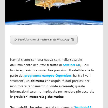
👉 Seguici anche sul nostro canale WhatsApp! 🚀
Navi al sicuro con una nuova ‘sentinella’ spaziale
dall’imminente debutto: si tratta di
Sentinel-6B
, il cui
lancio è previsto a novembre prossimo. Il satellite, che fa
parte del
programma europeo Copernicus
, ha, tra i vari
strumenti, un
altimetro
che acquisirà dati preziosi per
monitorare l’andamento di
onde e correnti
; queste
informazioni saranno impiegate per rendere più accurate
le
previsioni meteorologiche marine
.
Sentinel-6B
, che subentrerà al suo gemello
Sentinel-6A