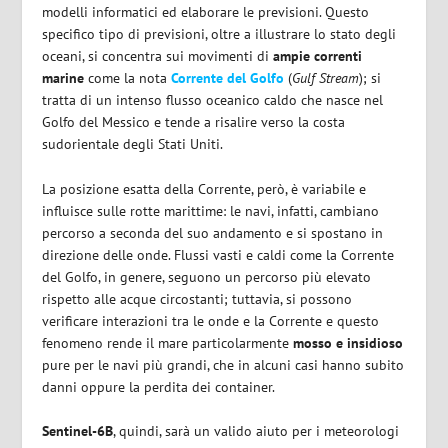
modelli informatici ed elaborare le previsioni. Questo
specifico tipo di previsioni, oltre a illustrare lo stato degli
oceani, si concentra sui movimenti di
ampie correnti
marine
come la nota
Corrente del Golfo
(
Gulf Stream
); si
tratta di un intenso flusso oceanico caldo che nasce nel
Golfo del Messico e tende a risalire verso la costa
sudorientale degli Stati Uniti.
La posizione esatta della Corrente, però, è variabile e
influisce sulle rotte marittime: le navi, infatti, cambiano
percorso a seconda del suo andamento e si spostano in
direzione delle onde. Flussi vasti e caldi come la Corrente
del Golfo, in genere, seguono un percorso più elevato
rispetto alle acque circostanti; tuttavia, si possono
verificare interazioni tra le onde e la Corrente e questo
fenomeno rende il mare particolarmente
mosso e insidioso
pure per le navi più grandi, che in alcuni casi hanno subito
danni oppure la perdita dei container.
Sentinel-6B
, quindi, sarà un valido aiuto per i meteorologi