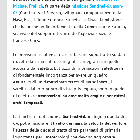
Michael Freilich
, fa parte della
missione Sentinel-6/Jason-
Cs
(Continuity of Service), sviluppata congiuntamente da
Nasa, Esa, Unione Europea, Eumetsat e Noaa; la missione,
che ha anche un finanziamento della Commissione Europa,
si avvale del supporto tecnico dell’agenzia spaziale
francese Cnes.
Le previsioni relative al mare si basano soprattutto su dati
raccolti da strumenti oceanografici, integrati con quelli
acquisiti dai satelliti. L’utilizzo di informazioni satellitari è
di fondamentale importanza per avere un quadro
esaustivo di un determinato tratto di mare: infatti, i
satelliti, dal loro punto di vista privilegiato, sono in grado
di effettuare
osservazioni su aree molto ampie
e
per estesi
archi temporali
.
L’altimetro in dotazione a
Sentinel-6B
, analogo a quello del
6A, potrà misurare il
livello dei mari
, la
velocità del vento
e
l’
altezza delle onde
: si tratta di tre parametri di primaria
importanza per i meteorologi che devono aggiornare i