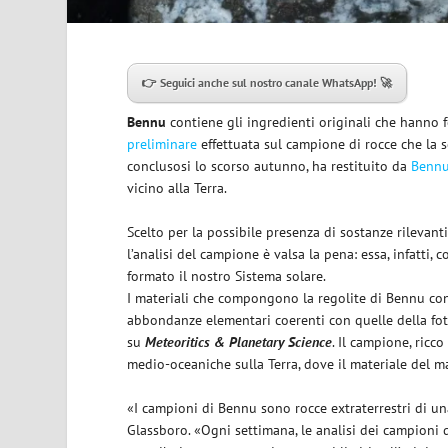
👉
Seguici anche sul nostro canale WhatsApp!
🚀
Bennu
contiene gli ingredienti originali che hanno f
preliminare
effettuata sul campione di rocce che la
conclusosi lo scorso autunno, ha restituito da
Benn
vicino alla Terra.
Scelto per la possibile presenza di sostanze rilevant
l’analisi del campione è valsa la pena: essa, infatti,
formato il nostro Sistema solare.
I materiali che compongono la regolite di Bennu con
abbondanze elementari coerenti con quelle della fotos
su
Meteoritics & Planetary Science
. Il campione, ricco
medio-oceaniche sulla Terra, dove il materiale del ma
«I campioni di Bennu sono rocce extraterrestri di un
Glassboro. «Ogni settimana, le analisi dei campioni 