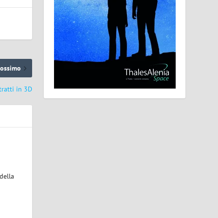
rossimo
tratti in 3D
della