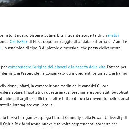
ormato il nostro Sistema Solare. È la rilevante scoperta di un’
analisi
 sonda
Osiris-Rex
di Nasa, dopo un viaggio di andata e ritorno di 7 anni e
u
, un asteroide di tipo B di piccole dimensioni che passa ciclicamente
i per
comprendere l’origine dei pianeti e la nascita della vita
, l’attesa per
 conferma che l’asteroide ha conservato gli ingredienti originali che hanno
dividono, infatti, la composizione media delle
condriti CI
, con
fera solare. I risultati di questa analisi preliminare sono stati pubblicat
 di minerali argillosi, riflette inoltre il tipo di roccia rinvenuto nelle dorsal
ntello interagisce con l’acqua.
a bellezza intrigante», spiega Harold Connolly, della Rowan University di
di Osiris-Rex forniscono nuove e talvolta sorprendenti scoperte che