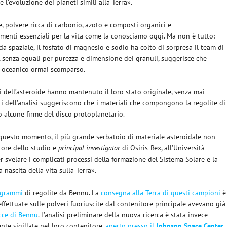
 l’evoluzione dei pianeti simili alla Terra».
e, polvere ricca di carbonio, azoto e composti organici e –
lementi essenziali per la vita come la conosciamo oggi. Ma non è tutto:
da spaziale, il fosfato di magnesio e sodio ha colto di sorpresa il team di
a, senza eguali per purezza e dimensione dei granuli, suggerisce che
o oceanico ormai scomparso.
tri dell’asteroide hanno mantenuto il loro stato originale, senza mai
ati dell’analisi suggeriscono che i materiali che compongono la regolite di
 alcune firme del disco protoplanetario.
questo momento, il più grande serbatoio di materiale asteroidale non
utore dello studio e
principal investigator
di Osiris-Rex, all’Università
r svelare i complicati processi della formazione del Sistema Solare e la
 nascita della vita sulla Terra».
0 grammi
di regolite da Bennu. La
consegna alla Terra di questi campioni
è
ffettuate sulle polveri fuoriuscite dal contenitore principale avevano già
cce di Bennu
. L’analisi preliminare della nuova ricerca è stata invece
te sigillate nel loro contenitore,
aperto presso il
Johnson Space Center