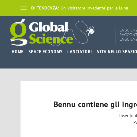
DI TENDENZA:
Un ‘visitatore invadente’ per la Luna
HOME
SPACE ECONOMY
LANCIATORI
VITA NELLO SPAZI
Bennu contiene gli ingr
Inserito 
P