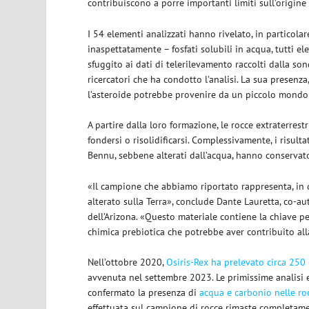
contribuiscono a porre importanti limiti sull’origine e
I 54 elementi analizzati hanno rivelato, in particolar
inaspettatamente – fosfati solubili in acqua, tutti e
sfuggito ai dati di telerilevamento raccolti dalla son
ricercatori che ha condotto l’analisi. La sua presenz
l’asteroide potrebbe provenire da un piccolo mond
A partire dalla loro formazione, le rocce extraterres
fondersi o risolidificarsi. Complessivamente, i risult
Bennu, sebbene alterati dall’acqua, hanno conservato
«Il campione che abbiamo riportato rappresenta, in 
alterato sulla Terra», conclude Dante Lauretta, co-a
dell’Arizona. «Questo materiale contiene la chiave pe
chimica prebiotica che potrebbe aver contribuito alla
Nell’ottobre 2020,
Osiris-Rex ha prelevato circa 25
avvenuta nel settembre 2023. Le primissime analisi e
confermato la presenza di
acqua e carbonio nelle ro
effettuata sul campione di rocce rimaste completamen