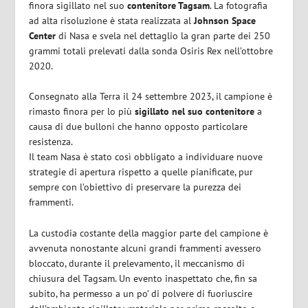
finora sigillato nel suo
contenitore Tagsam
. La fotografia
ad alta risoluzione è stata realizzata al
Johnson Space
Center
di Nasa e svela nel dettaglio la gran parte dei 250
grammi totali prelevati dalla sonda Osiris Rex nell’ottobre
2020.
Consegnato alla Terra il 24 settembre 2023, il campione è
rimasto finora per lo più
sigillato nel suo contenitore
a
causa di due bulloni che hanno opposto particolare
resistenza.
Il team Nasa è stato così obbligato a individuare nuove
strategie di apertura rispetto a quelle pianificate, pur
sempre con l’obiettivo di preservare la purezza dei
frammenti.
La custodia costante della maggior parte del campione è
avvenuta nonostante alcuni grandi frammenti avessero
bloccato, durante il prelevamento, il meccanismo di
chiusura del Tagsam. Un evento inaspettato che, fin sa
subito, ha permesso a un po’ di polvere di fuoriuscire