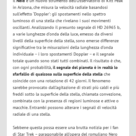
Il
Neid
è un nuovo strumento dell’Osservatorio di Kitt Peak
in Arizona, che misura la velocità radiale basandosi
sull’effetto ‘Doppler’: gli spostamenti nello spettro
luminoso di una stella che rivelano i suoi movimenti
oscillanti. Analizzando il presunto segnale di HD 26965 b,
a varie lunghezze d’onda della luce, emesso da diversi
livelli della superficie della stella, sono emerse differenze
significative tra le misurazioni della lunghezza d’onda
individuale – i loro spostamenti Doppler – e il segnale
totale quando sono stati tutti combinati. Il risultato è che,
con ogni probabilità,
il segnale del pianeta è in realtà lo
sfarfallio di qualcosa sulla superficie della stella
che
coincide con una rotazione di 42 giorni. Il fenomeno
sarebbe provocato dall’agitazione di strati più caldi e più
freddi sotto la superficie della stella, chiamata convezione,
combinata con la presenza di regioni luminose e attive o
macchie. Entrambi possono alterare i segnali di velocità
radiale di una stella.
Sebbene questa possa essere una brutta notizia per i fan
di Star Trek – paragonabile all’opera del romuliano Nero