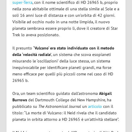
super-Terra
, con il nome scientifico di HD 26965 b, proprio
nella zona abitabile ottimale di una stella simile al Sole e a
soli 16 anni luce di distanza e con un’orbita di 42 giorni.
Visibile ad occhio nudo in una notte limpida, il nuovo
pianeta sembrava essere proprio lì, dove il creatore di Star
Trek lo aveva posizionato.
Il presunto
‘Vulcano’ era stato individuato con il metodo
della ‘velocità radiale’
, un sistema che scova esopianeti
misurando le ‘oscillazioni’ della luce stessa, un sistema
inequivocabile per identificare pianeti grandi, ma forse
meno efficace per quelli più piccoli come nel caso di HD
26965 b.
Ora, un team scientifico guidato dall’astronoma
Abigail
Burrows
del Dartmouth College del New Hampshire, ha
pubblicato su
The Astronomical Journal
un
articolo
con il
titolo: “La morte di Vulcano: il Neid rivela che il candidato
pianeta in orbita attorno a HD 26965 è un’attività stellare”.