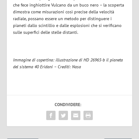
che fece inghiottire Vulcano da un buco nero – la scoperta
dimostra come misurazioni così precise della velocità
radiale, possano essere un metodo per distinguere i
pianeti dallo scintillio e dalle esplosioni che si verificano
sulle superfici delle stelle distanti.
Immagine di copertina: illustrazione di HD 26965-b il pianeta
del sistema 40 Eridani – Crediti: Nasa
CONDIVIDERE: