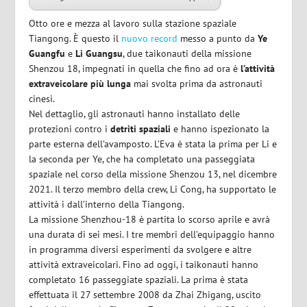
Otto ore e mezza al lavoro sulla stazione spaziale
Tiangong. È questo il
nuovo record
messo a punto da
Ye
Guangfu
e
Li Guangsu
, due taikonauti della missione
Shenzou 18, impegnati in quella che fino ad ora è
l’attività
extraveicolare più lunga
mai svolta prima da astronauti
cinesi.
Nel dettaglio, gli astronauti hanno installato delle
protezioni contro i
detriti spaziali
e hanno ispezionato la
parte esterna dell’avamposto. L’Eva è stata la prima per Li e
la seconda per Ye, che ha completato una passeggiata
spaziale nel corso della missione Shenzou 13, nel dicembre
2021. Il terzo membro della crew, Li Cong, ha supportato le
attività i dall’interno della Tiangong.
La missione Shenzhou-18 è partita lo scorso aprile e avrà
una durata di sei mesi. I tre membri dell’equipaggio hanno
in programma diversi esperimenti da svolgere e altre
attività extraveicolari. Fino ad oggi, i taikonauti hanno
completato 16 passeggiate spaziali. La prima è stata
effettuata il 27 settembre 2008 da Zhai Zhigang, uscito