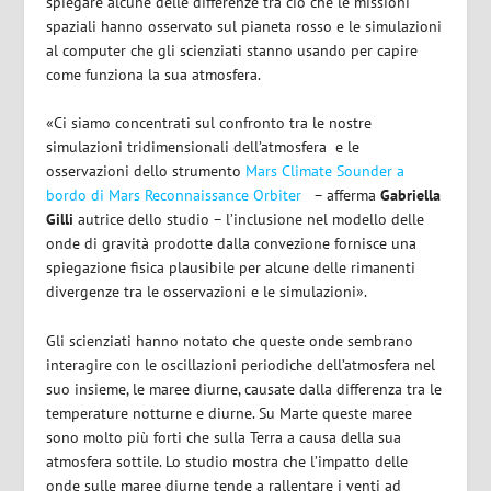
spiegare alcune delle differenze tra ciò che le missioni
spaziali hanno osservato sul pianeta rosso e le simulazioni
al computer che gli scienziati stanno usando per capire
come funziona la sua atmosfera.
«Ci siamo concentrati sul confronto tra le nostre
simulazioni tridimensionali dell’atmosfera
e le
osservazioni dello strumento
Mars Climate Sounder a
bordo di Mars Reconnaissance Orbiter
– afferma
Gabriella
Gilli
autrice dello studio – l’inclusione nel modello delle
onde di gravità prodotte dalla convezione fornisce una
spiegazione fisica plausibile per alcune delle rimanenti
divergenze tra le osservazioni e le simulazioni».
Gli scienziati hanno notato che queste onde sembrano
interagire con le oscillazioni periodiche dell’atmosfera nel
suo insieme, le maree diurne, causate dalla differenza tra le
temperature notturne e diurne. Su Marte queste maree
sono molto più forti che sulla Terra a causa della sua
atmosfera sottile. Lo studio mostra che l’impatto delle
onde sulle maree diurne tende a rallentare i venti ad