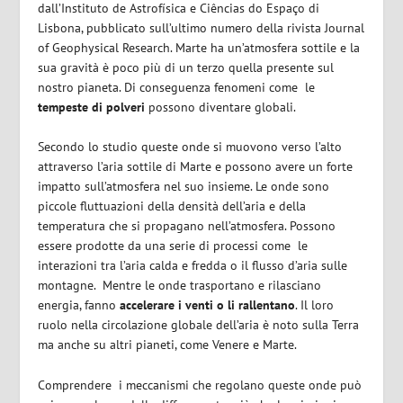
dall’
Instituto de Astrofísica e Ciências do Espaço
di
Lisbona, pubblicato sull’ultimo numero della rivista
Journal
of Geophysical Research
. Marte ha un’atmosfera sottile e la
sua gravità è poco più di un terzo quella presente sul
nostro pianeta. Di conseguenza fenomeni come
le
tempeste di polveri
possono diventare globali.
Secondo lo studio queste onde si muovono verso l’alto
attraverso l’aria sottile di Marte e possono avere un forte
impatto sull’atmosfera nel suo insieme. Le onde sono
piccole fluttuazioni della densità dell’aria e della
temperatura che si propagano nell’atmosfera. Possono
essere prodotte da una serie di processi come
le
interazioni tra l’aria calda e fredda o il flusso d’aria sulle
montagne.
Mentre le onde trasportano e rilasciano
energia, fanno
accelerare i venti
o li rallentano
. Il loro
ruolo nella circolazione globale dell’aria è noto sulla Terra
ma anche su altri pianeti, come Venere e Marte.
Comprendere
i meccanismi che regolano queste onde può