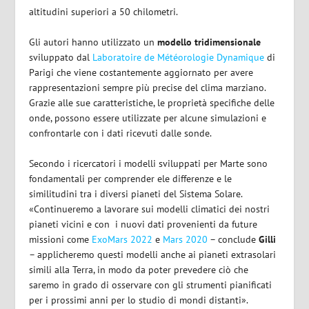
altitudini superiori a 50 chilometri.
Gli autori hanno utilizzato un
modello tridimensionale
sviluppato dal
Laboratoire de Météorologie Dynamique
di
Parigi che viene costantemente aggiornato per avere
rappresentazioni sempre più precise del clima marziano.
Grazie alle sue caratteristiche, le proprietà specifiche delle
onde, possono essere utilizzate per alcune simulazioni e
confrontarle con i dati ricevuti dalle sonde.
Secondo i ricercatori i modelli sviluppati per Marte sono
fondamentali per comprender ele differenze e le
similitudini tra i diversi pianeti del Sistema Solare.
«Continueremo a lavorare sui modelli climatici dei nostri
pianeti vicini e con
i nuovi dati provenienti da future
missioni come
ExoMars 2022
e
Mars 2020
– conclude
Gilli
– applicheremo questi modelli anche ai pianeti extrasolari
simili alla Terra, in modo da poter prevedere ciò che
saremo in grado di osservare con gli strumenti pianificati
per i prossimi anni per lo studio di mondi distanti».