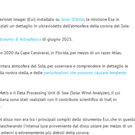
aviolet Imager (Eui) installato su
Solar Orbiter
, la missione Esa in
ziati un dettaglio in ultravioletto dell’atmosfera della corona del Sole.
tronomy & Astrophysics
di giugno 2023.
raio 2020 da Cape Canaveral, in Florida, per mezzo di un razzo Atlas.
l’intera atmosfera del Sole, per osservare e comprendere in dettaglio le
la nostra stella, e delle
perturbazioni che possono causare tempeste
 Metis e il Data Processing Unit di Swa (Solar Wind Analyzer), il cui
ana sono stati realizzati con il contributo scientifico di Inaf, in
.
el disco non era tra i principali compiti dello strumento Eui, che in quest
 mascherando l’intensa luce proveniente dal disco solare per mezzo di un
ù esterni e estremamente più deboli della corona.