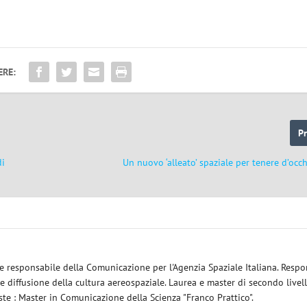
ERE:
P
di
Un nuovo ‘alleato’ spaziale per tenere d’occ
le responsabile della Comunicazione per l'Agenzia Spaziale Italiana. Respo
re diffusione della cultura aereospaziale. Laurea e master di secondo livel
este : Master in Comunicazione della Scienza "Franco Prattico".