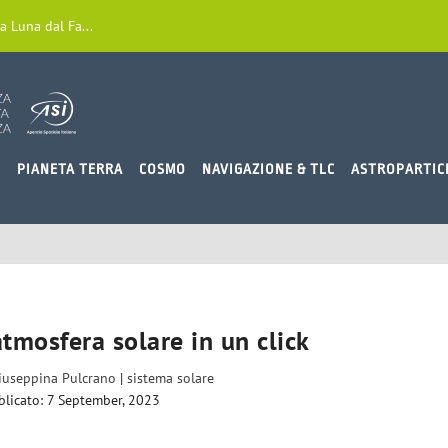
a Luna dal Fa...
O
PIANETA TERRA
COSMO
NAVIGAZIONE & TLC
ASTROPARTIC
atmosfera solare in un click
iuseppina Pulcrano
|
sistema solare
licato: 7 September, 2023