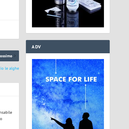
ADV
rossimo
hio le alghe
nsabile
lo