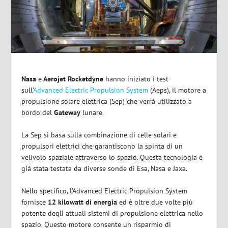
Nasa
e
Aerojet Rocketdyne
hanno iniziato i test
sull’
Advanced Electric Propulsion System
(Aeps), il motore a
propulsione solare elettrica (Sep) che verrà utilizzato a
bordo del
Gateway
lunare.
La Sep si basa sulla combinazione di celle solari e
propulsori elettrici che garantiscono la spinta di un
velivolo spaziale attraverso lo spazio. Questa tecnologia è
già stata testata da diverse sonde di Esa, Nasa e Jaxa.
Nello specifico, l’Advanced Electric Propulsion System
fornisce
12 kilowatt di energia
ed è oltre due volte più
potente degli attuali sistemi di propulsione elettrica nello
spazio. Questo motore consente un risparmio di