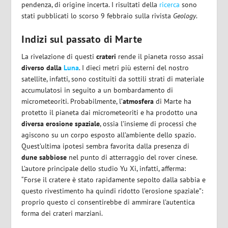
pendenza, di origine incerta. I risultati della
ricerca
sono
stati pubblicati lo scorso 9 febbraio sulla rivista
Geology
.
Indizi sul passato di Marte
La rivelazione di questi
crateri
rende il pianeta rosso assai
diverso dalla
Luna
. I dieci metri più esterni del nostro
satellite, infatti, sono costituiti da sottili strati di materiale
accumulatosi in seguito a un bombardamento di
micrometeoriti. Probabilmente, l’
atmosfera
di Marte ha
protetto il pianeta dai micrometeoriti e ha prodotto una
diversa erosione spaziale
, ossia l’insieme di processi che
agiscono su un corpo esposto all’ambiente dello spazio.
Quest’ultima ipotesi sembra favorita dalla presenza di
dune sabbiose
nel punto di atterraggio del rover cinese.
L’autore principale dello studio Yu Xi, infatti, afferma:
“Forse il cratere è stato rapidamente sepolto dalla sabbia e
questo rivestimento ha quindi ridotto l’erosione spaziale”:
proprio questo ci consentirebbe di ammirare l’autentica
forma dei crateri marziani.