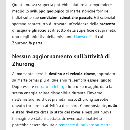
Questa nuova scoperta potrebbe aiutare a comprendere
meglio lo
sviluppo geologico
di Marte, nonché fornire
indizi sulle sue
condizioni climatiche passate
. Gli scienziati
sperano soprattutto di trovare un’evidenza della
presenza
di acqua e ghiaccio
al di sotto della superficie del pianeta,
uno degli obiettivi della missione
Tianwen-1
di cui
Zhurong fa parte.
Nessun aggiornamento sull’attività di
Zhurong
Al momento, però, il
destino del veicolo cinese
, approdato
su Marte ormai più di due anni fa, sembra essere
ignoto
.
Dopo essere
entrato in letargo
lo scorso maggio, data la
scarsa energia solare disponibile durante l’inverno
nell’emisfero nord del pianeta rosso, Zhurong sarebbe
dovuto tornare in attività a dicembre. Ciononostante,
nulla
è stato rivelato circa lo stato del rover
e nessuna nuova
immagine è stata rilasciata. Un’eventuale inattività
potrebbe essere dovuta a
tempeste di polvere su Marte
,