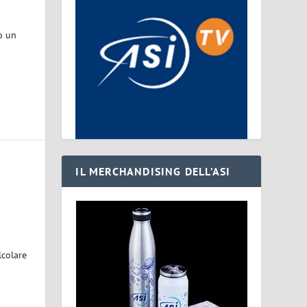
o un
IL MERCHANDISING DELL’ASI
lcolare