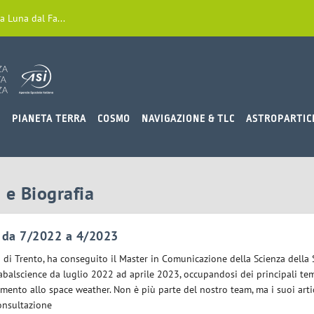
a Luna dal Fa...
O
PIANETA TERRA
COSMO
NAVIGAZIONE & TLC
ASTROPARTIC
 e Biografia
 da 7/2022 a 4/2023
tà di Trento, ha conseguito il Master in Comunicazione della Scienza della 
abalscience da luglio 2022 ad aprile 2023, occupandosi dei principali tem
rimento allo space weather. Non è più parte del nostro team, ma i suoi arti
onsultazione