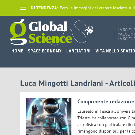
DI TENDENZA:
Ecco le immagini del cratere lasciato sull
HOME
SPACE ECONOMY
LANCIATORI
VITA NELLO SPAZI
Luca Mingotti Landriani - Articoli
Componente redazione
Laureato in Fisica all'Universi
Trieste. Ha collaborato con Glo
astrofisica con particolare rife
rimangono disponibili per la c