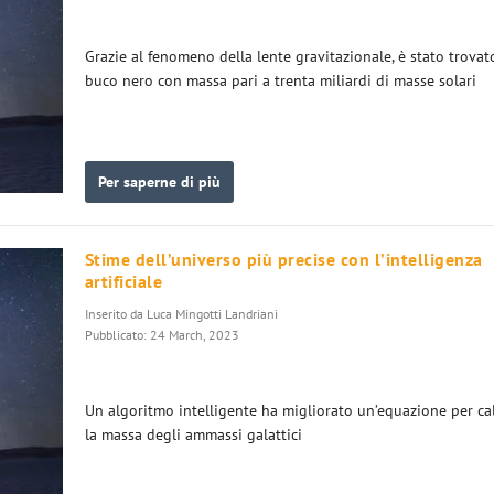
Grazie al fenomeno della lente gravitazionale, è stato trovat
buco nero con massa pari a trenta miliardi di masse solari
Per saperne di più
Stime dell’universo più precise con l’intelligenza
artificiale
Inserito da
Luca Mingotti Landriani
Pubblicato: 24 March, 2023
Un algoritmo intelligente ha migliorato un’equazione per ca
la massa degli ammassi galattici