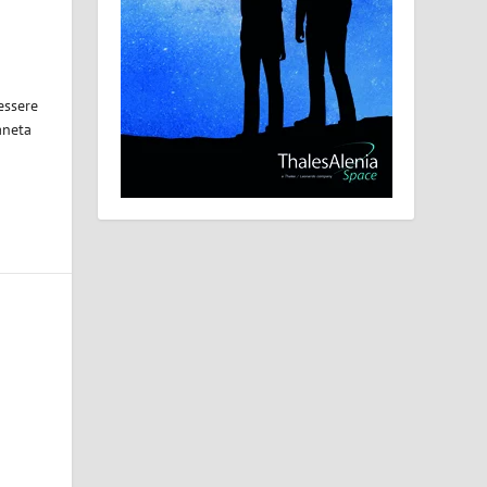
essere
aneta