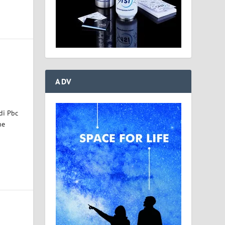
ADV
di Pbc
ne