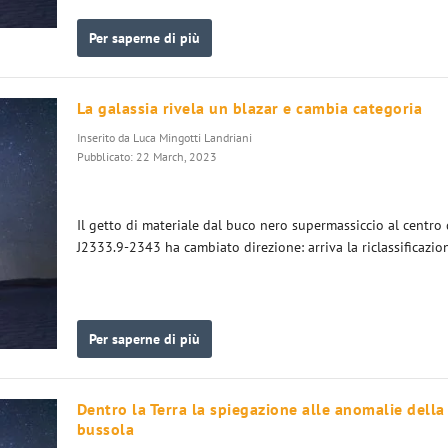
Per saperne di più
La galassia rivela un blazar e cambia categoria
Inserito da
Luca Mingotti Landriani
Pubblicato: 22 March, 2023
Il getto di materiale dal buco nero supermassiccio al centro 
J2333.9-2343 ha cambiato direzione: arriva la riclassificazio
Per saperne di più
Dentro la Terra la spiegazione alle anomalie della
bussola