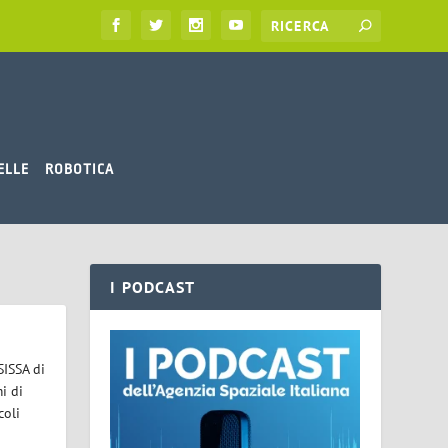
ELLE
ROBOTICA
I PODCAST
SISSA di
i di
coli