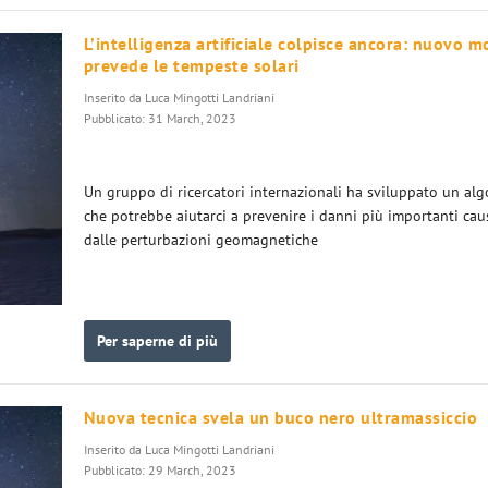
L’intelligenza artificiale colpisce ancora: nuovo m
prevede le tempeste solari
Inserito da
Luca Mingotti Landriani
Pubblicato: 31 March, 2023
Un gruppo di ricercatori internazionali ha sviluppato un al
che potrebbe aiutarci a prevenire i danni più importanti cau
dalle perturbazioni geomagnetiche
Per saperne di più
Nuova tecnica svela un buco nero ultramassiccio
Inserito da
Luca Mingotti Landriani
Pubblicato: 29 March, 2023