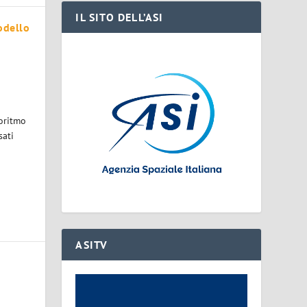
IL SITO DELL’ASI
odello
goritmo
sati
ASITV