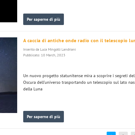
Per saperne di più
A caccia di antiche onde radio con il telescopio lu
Inserito da
Luca Mingotti Landriani
Pubblicato: 10 March, 2023
Un nuovo progetto statunitense mira a scoprire i segreti del
Oscura dell’universo trasportando un telescopio sul lato na
della Luna
Per saperne di più