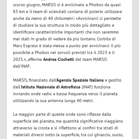
scorso giugno, MARSIS si è avvicinato a Phobos da quasi
83 km e il team di scienziati contano di poterlo utilizzare
anche da meno di 40 chilometri: «Avvicinarci ci permette
di studiare la sua struttura in modo più dettagliato e
identificare caratteristiche importanti che non saremmo
mai stati in grado di vedere da più lontano. L’orbita di
Mars Express è stata messa a punto per avvicinarci il più
possibile a Phobos nei sorvoli previsti tra il 2023 e il
2025.», afferma
Andrea Cicchetti
del team MARSIS
dell’INAF.
MARSIS, finanziato dall
’Agenzia Spaziale Italiana
e gestito
dall’
Istituto Nazionale di Astrofisica
(INAF) funziona
inviando onde radio a bassa frequenza verso il pianeta
utilizzando la sua antenna lunga 40 metri.
La maggior parte di queste onde sono riflesse dalla
superficie del pianeta, ma quantità significative viaggiano
attraverso la crosta e si riflettono ai confini tra strati di
materiali diversi sotto la superficie, tra cui ghiaccio, suolo,