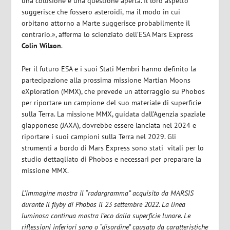
una collisione è una questione aperta. Il loro aspetto
suggerisce che fossero asteroidi, ma il modo in cui
orbitano attorno a Marte suggerisce probabilmente il
contrario.», afferma lo scienziato dell’ESA Mars Express
Colin Wilson
.
Per il futuro ESA e i suoi Stati Membri hanno definito la
partecipazione alla prossima missione Martian Moons
eXploration (MMX), che prevede un atterraggio su Phobos
per riportare un campione del suo materiale di superficie
sulla Terra. La missione MMX, guidata dall’Agenzia spaziale
giapponese (JAXA), dovrebbe essere lanciata nel 2024 e
riportare i suoi campioni sulla Terra nel 2029. Gli
strumenti a bordo di Mars Express sono stati vitali per lo
studio dettagliato di Phobos e necessari per preparare la
missione MMX.
L’immagine mostra il “radargramma” acquisito da MARSIS
durante il flyby di Phobos il 23 settembre 2022. La linea
luminosa continua mostra l’eco dalla superficie lunare. Le
riflessioni inferiori sono o “disordine” causato da caratteristiche