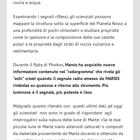
roccia e acqua.
Esaminando i segnali riflessi, gli scienziati possono
mappare la struttura sotto la superficie del Pianeta Rosso a
una profondità di pochi chilometri e studiare proprietà
come lo spessore e la composizione delle sue calotte
polari e le proprietà degli strati di roccia vulcanica e
sedimentaria.
Durante il flyby di Phobos,
Marsis ha acquisito nuove
informazioni contenute nel “radargramma” che rivela gli
“echi” creati quando il segnale radio emesso da MARSIS
rimbalza su qualcosa e ritorna allo strumento. Più
luminoso è il segnale, più potente è l’eco
.
Malgrado quanto rilevato con questi ultimi dati, ad oggi
gli scienziati non sono in grado di rispondere agli
interrogativi sulla natura delle lune di Marte: «Se le due
piccole lune di Marte siano asteroidi catturati o composti
da materiale proveniente da Marte durante e ottenuto da