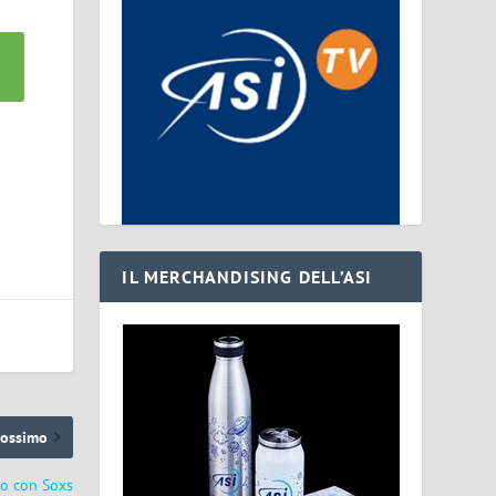
IL MERCHANDISING DELL’ASI
rossimo
so con Soxs