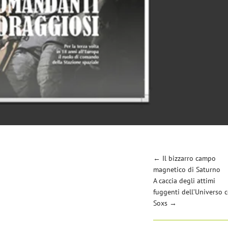
←
Il bizzarro campo
magnetico di Saturno
A caccia degli attimi
fuggenti dell’Universo 
Soxs
→