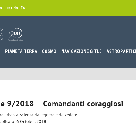
a Luna dal Fa...
O
PIANETA TERRA
COSMO
NAVIGAZIONE & TLC
ASTROPARTIC
ne 9/2018 – Comandanti coraggiosi
ne
|
rivista
,
scienza da leggere e da vedere
bblicato: 6 October, 2018