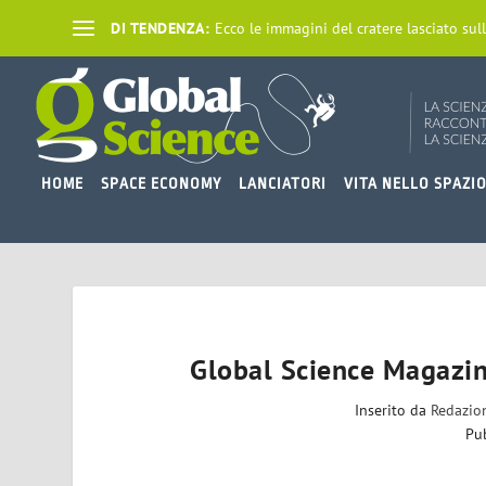
DI TENDENZA:
Ecco le immagini del cratere lasciato sull
HOME
SPACE ECONOMY
LANCIATORI
VITA NELLO SPAZI
Global Science Magazi
Inserito da
Redazio
Pu