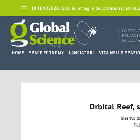
DI TENDENZA:
Ecco le immagini del cratere lasciato sull
HOME
SPACE ECONOMY
LANCIATORI
VITA NELLO SPAZI
Orbital Reef,
Inserito 
Pub