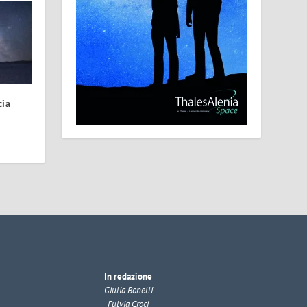
cia
In redazione
Giulia Bonelli
Fulvia Croci