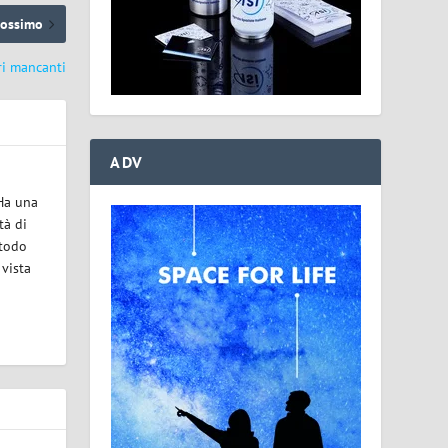
rossimo
ri mancanti
ADV
 Ha una
tà di
etodo
 vista