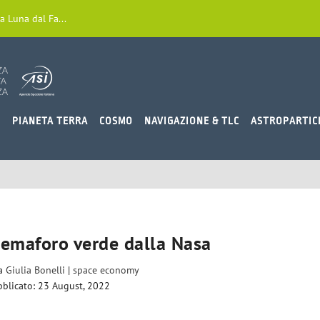
a Luna dal Fa...
O
PIANETA TERRA
COSMO
NAVIGAZIONE & TLC
ASTROPARTIC
 semaforo verde dalla Nasa
da
Giulia Bonelli
|
space economy
blicato: 23 August, 2022