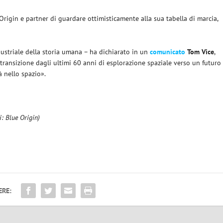
Origin e partner di guardare ottimisticamente alla sua tabella di marcia,
ustriale della storia umana – ha dichiarato in un
comunicato
Tom
Vice
,
 transizione dagli ultimi 60 anni di esplorazione spaziale verso un futuro
à nello spazio».
i: Blue Origin)
ERE: