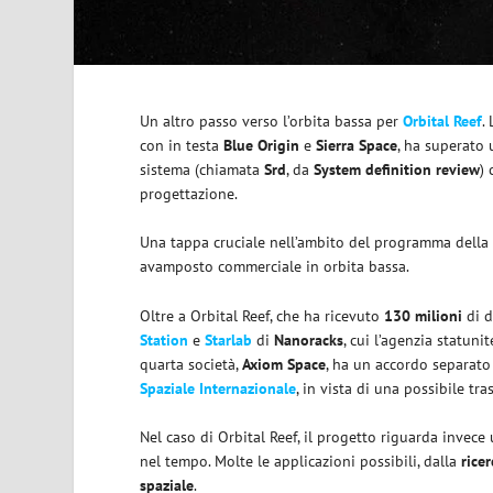
Un altro passo verso l’orbita bassa per
Orbital Reef
.
con in testa
Blue
Origin
e
Sierra
Space
, ha superato 
sistema (chiamata
Srd
, da
System definition review
)
progettazione.
Una tappa cruciale nell’ambito del programma
della
avamposto commerciale in orbita bassa.
Oltre a Orbital Reef, che ha ricevuto
130 milioni
di d
Station
e
Starlab
di
Nanoracks
, cui l’agenzia statun
quarta società,
Axiom Space
, ha un accordo separato
Spaziale Internazionale
, in vista di una possibile tr
Nel caso di Orbital Reef, il progetto riguarda invece
nel tempo. Molte le applicazioni possibili, dalla
ricer
spaziale
.