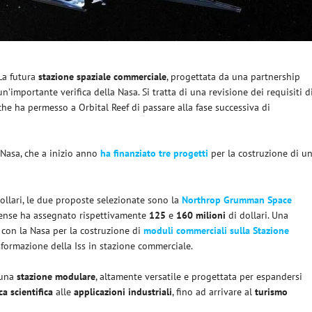
 La futura
stazione spaziale commerciale
, progettata da una partnership
un’importante verifica della Nasa. Si tratta di una revisione dei requisiti d
 che ha permesso a Orbital Reef di passare alla fase successiva di
 Nasa, che a inizio anno
ha finanziato tre progetti
per la costruzione di u
ollari, le due proposte selezionate sono la
Northrop Grumman Space
itense ha assegnato rispettivamente
125
e
160
milioni
di dollari. Una
 con la Nasa per la costruzione di
moduli commerciali sulla Stazione
asformazione della Iss in stazione commerciale.
 una
stazione
modulare
, altamente versatile e progettata per espandersi
ca
scientifica
alle
applicazioni
industriali
, fino ad arrivare al
turismo