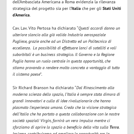
dell’Ambasciata Americana a Roma evidenzia la rilevanza
strategica del progetto sia per l
’Italia
che per gli
Stati Uniti
d’America
.
Cav. Lav. Vito Pertosa ha dichiarato “
Questi accordi danno un
ulteriore slancio alla già valida Industria aerospaziale
Pugliese, grazie anche ad un Distretto ed un Politecnico di
eccellenza. La possibilità di effettuare lanci di satelliti e voli
suborbitali è un business strategico. Il Governo e la Regione
Puglia hanno un ruolo centrale in questa opportunità, che
stiamo provando a rendere molto concreta a vantaggio di tutto
il sistema paese”
.
Sir Richard Branson ha dichiarato “
Dal Rinascimento alla
moderna scienza dello spazio, l’Italia è sempre stata dimora di
grandi innovatori e culla di idee rivoluzionarie che hanno
plasmato l’esperienza umana. Credo che la visione strategica
dell’Italia che ha portato a questa collaborazione con le nostre
società spaziali Virgin, fornirà un vero impulso mentre ci
sforziamo di aprire lo spazio a beneficio della vita sulla
Terra
.
Insieme, contribuiremo ad ampliare le opportunità per la