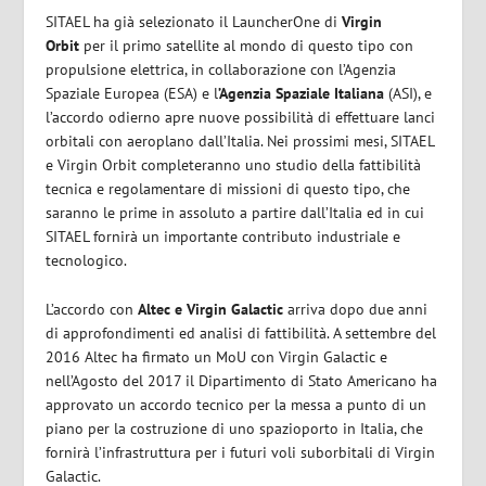
SITAEL ha già selezionato il LauncherOne di
Virgin
Orbit
per il primo satellite al mondo di questo tipo con
propulsione elettrica, in collaborazione con l’Agenzia
Spaziale Europea (ESA) e l
’Agenzia Spaziale Italiana
(ASI), e
l’accordo odierno apre nuove possibilità di effettuare lanci
orbitali con aeroplano dall’Italia. Nei prossimi mesi, SITAEL
e Virgin Orbit completeranno uno studio della fattibilità
tecnica e regolamentare di missioni di questo tipo, che
saranno le prime in assoluto a partire dall’Italia ed in cui
SITAEL fornirà un importante contributo industriale e
tecnologico.
L’accordo con
Altec e Virgin Galactic
arriva dopo due anni
di approfondimenti ed analisi di fattibilità. A settembre del
2016 Altec ha firmato un MoU con Virgin Galactic e
nell’Agosto del 2017 il Dipartimento di Stato Americano ha
approvato un accordo tecnico per la messa a punto di un
piano per la costruzione di uno spazioporto in Italia, che
fornirà l’infrastruttura per i futuri voli suborbitali di Virgin
Galactic.