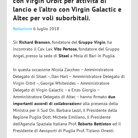
con Virgin Orbit per attività di
lancio e l’altro con Virgin Galactic e
Altec per voli suborbitali.
Redazione
6 luglio 2018
Sir
Richard Branson
, fondatore del
Gruppo Virgin
, ha
incontrato il Cav. Lav.
Vito Pertosa
, fondatore del Gruppo
Angel, presso la sede di
Sitael
a Mola di Bari in Puglia.
In questa occasione Nicola Zaccheo – Amministratore
Delegato di Sitael –, Dan Hart – Amministratore Delegato di
Virgin Orbit –, George Whitesides – Amministratore
Delegato di Virgin Galactic – e Enzo Giorgio –
Amministratore Delegato di Altec – hanno firmato
due
importanti accordi di collaborazion
e alla presenza della
Ministra per il Sud On. Barbara Lezzi, il Presidente della
Regione Puglia Dott. Michele Emiliano, il Presidente
dell’Agenzia Spaziale Italiana Prof.
Roberto Battiston
ed il
Presidente di Aeroporti di Puglia Prof. Tiziano Onesti.