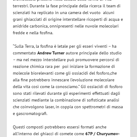
terrestri.
Durante la fase principale della ricerca il team di
scienziati ha replicato in una camera del vuoto
alcuni
grani ghiacciati di origine interstellare ricoperti di acqua e
anidride carbonica, onnipresenti nelle nuvole molecolari
fredde e nella fosfina.
“Sulla Terra, la fosfina è letale per gli esseri viventi – ha
commentato
Andrew Turner
autore principale dello studio
– ma nel mezzo interstellare può promuovere percorsi di
reazione chimica rara per
poi iniziare la formazione di
molecole biorelevanti come gli ossiacidi del fosforo,che
alla fine potrebbero innescare l’evoluzione molecolare
della vita così come la conosciamo.”
Gli ossiacidi di fosforo
sono stati rilevati durante gli esperimenti effettuati dagli
scienziati mediante la combinazione di sofisticate analisi
che coinvolgono laser, in coppia con spettrometri di massa
e gascromatografi.
Questi composti potrebbero essersi formati anche
all’interno dei ghiacci di comete come
67P / Churyumov-