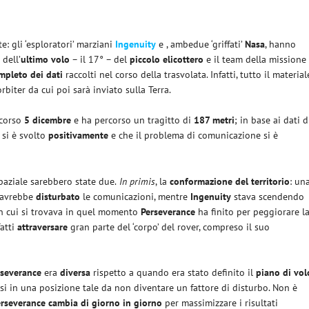
e: gli ‘esploratori’ marziani
Ingenuity
e , ambedue ‘griffati’
Nasa
, hanno
 dell’
ultimo volo
– il 17° – del
piccolo elicottero
e il team della missione
mpleto dei dati
raccolti nel corso della trasvolata. Infatti, tutto il material
rbiter da cui poi sarà inviato sulla Terra.
scorso
5 dicembre
e ha percorso un tragitto di
187 metri
; in base ai dati d
 si è svolto
positivamente
e che il problema di comunicazione si è
spaziale sarebbero state due.
In primis
, la
conformazione del territorio
: un
– avrebbe
disturbato
le comunicazioni, mentre
Ingenuity
stava scendendo
n cui si trovava in quel momento
Perseverance
ha finito per peggiorare l
atti
attraversare
gran parte del ‘corpo’ del rover, compreso il suo
rseverance
era
diversa
rispetto a quando era stato definito il
piano di vol
varsi in una posizione tale da non diventare un fattore di disturbo. Non è
erseverance
cambia di giorno in giorno
per massimizzare i risultati