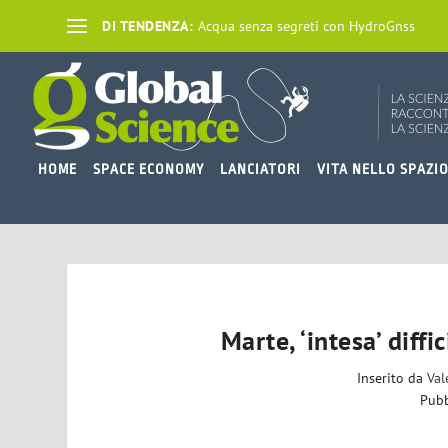
DI TENDENZA:
Acqua senza segreti con HydroGnss
HOME
SPACE ECONOMY
LANCIATORI
VITA NELLO SPAZI
Marte, ‘intesa’ diff
Inserito da
Val
Pubb