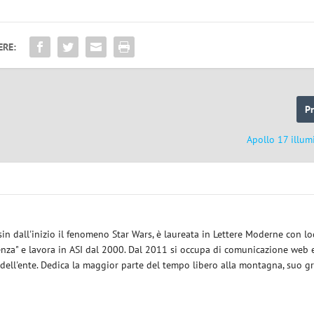
ERE:
P
Apollo 17 illum
sin dall'inizio il fenomeno Star Wars, è laureata in Lettere Moderne con l
enza" e lavora in ASI dal 2000. Dal 2011 si occupa di comunicazione web e
 dell'ente. Dedica la maggior parte del tempo libero alla montagna, suo g