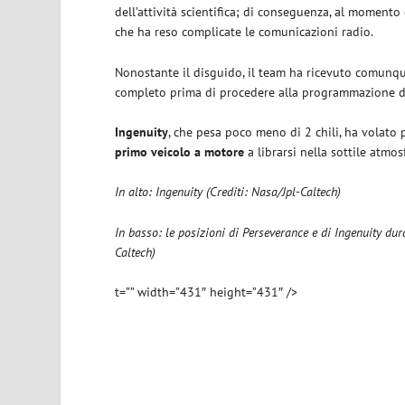
dell’attività scientifica; di conseguenza, al momento
che ha reso complicate le comunicazioni radio.
Nonostante il disguido, il team ha ricevuto comun
completo prima di procedere alla programmazione di
Ingenuity
, che pesa poco meno di 2 chili, ha volato 
primo veicolo a motore
a librarsi nella sottile atmo
In alto: Ingenuity (Crediti: Nasa/Jpl-Caltech)
In basso: le posizioni di Perseverance e di Ingenuity dura
Caltech)
t=”” width=”431″ height=”431″ />