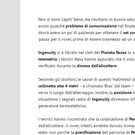
Non si sono ‘capiti’ bene, ma risultano in buona salut
avuto qualche
problema di comunicazione
nel finale
dovrà avere un po’ di pazienza per ottenere il
set co
‘passa’ per il rover, prima di essere trasmesso ad un o
Ingenuity
si è librato nei cieli del
Pianeta Rosso
lo 
telemetria
, i tecnici Nasa hanno appurato che il volo
verificato durante la
discesa dell’elicottero
.
Secondo gli studiosi, le cause di questo ‘malinteso’ 
collinetta
alta 4 metri
– e chiamata ‘Bras’ dal team 
verso il luogo dell’atterraggio. Inoltre, la
posizione
i
situazione: i segnali radio di
Ingenuity
dovevano inf
generatore termoelettrico.
I tecnici hanno riscontrato che la collocazione di
Pe
dell’elicottero: il rover, infatti, avrebbe dovuto tro
stato così perché la
pianificazione
del percorso di
P