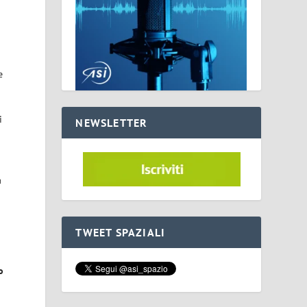
e
i
NEWSLETTER
a
a
TWEET SPAZIALI
o