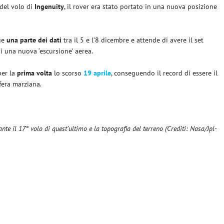
 del volo di
Ingenuity
, il rover era stato portato in una nuova posizione
que
una parte dei dati
tra il 5 e l’8 dicembre e attende di avere il set
 una nuova ‘escursione’ aerea.
per la
prima volta
lo scorso
19 aprile
, conseguendo il record di essere il
sfera marziana.
nte il 17° volo di quest’ultimo e la topografia del terreno (Crediti: Nasa/Jpl-