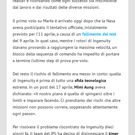
realtà» e ricordando come ogni successo sia inscindibile
dal lavoro e dai risultati delle diverse missioni.
Il primo volo su Marte è arrivato oggi dopo che la Nasa
aveva posticipato il tentativo ufficiale, inizialmente
previsto per l’11 aprile, a causa di un
fallimento del test
del 9 aprile. In quel caso, mentre i rotori di Ingenuity
stavano provando a raggiungere la massima velocità, un
blocco della sequenza di comando ha impedito di portare
a termine l’ultimo step di prova pre-volo.
Del resto il rischio di fallimento era messo in conto: quella
di Ingenuity è prima di tutto una
sfida
tecnologica
estrema. In un post del 17 aprile,
Mimi Aung
aveva
dichiarato: «Il nostro piano è quello di spingerci oltre i
limiti e imparare facendo. Ci prendiamo dei rischi che altre
missioni non possono correre, soppesando attentamente
ogni passo».
Per risolvere il problema riscontrato da Ingenuity dieci
giorni fa, il team del JPL ha deciso di disinnescare il
timer