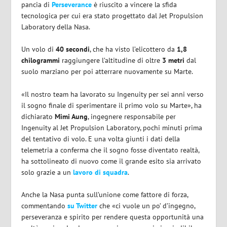
pancia di
Perseverance
è riuscito a vincere la sfida
tecnologica per cui era stato progettato dal Jet Propulsion
Laboratory della Nasa.
Un volo di
40 secondi
, che ha visto l’elicottero da
1,8
chilogrammi
raggiungere l’altitudine di oltre
3 metri
dal
suolo marziano per poi atterrare nuovamente su Marte.
«Il nostro team ha lavorato su Ingenuity per sei anni verso
il sogno finale di sperimentare il primo volo su Marte», ha
dichiarato
Mimi Aung
, ingegnere responsabile per
Ingenuity al Jet Propulsion Laboratory, pochi minuti prima
del tentativo di volo. E una volta giunti i dati della
telemetria a conferma che il sogno fosse diventato realtà,
ha sottolineato di nuovo come il grande esito sia arrivato
solo grazie a un
lavoro di squadra
.
Anche la Nasa punta sull’unione come fattore di forza,
commentando
su Twitter
che «ci vuole un po’ d’ingegno,
perseveranza e spirito per rendere questa opportunità una