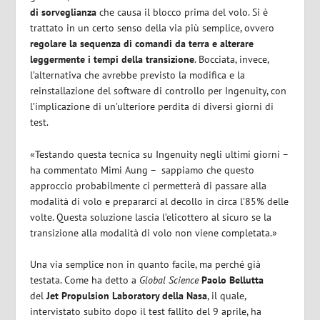
di sorveglianza
che causa il blocco prima del volo. Si è
trattato in un certo senso della via più semplice, ovvero
regolare la sequenza di comandi da terra e alterare
leggermente i tempi della transizione
. Bocciata, invece,
l’alternativa che avrebbe previsto la modifica e la
reinstallazione del software di controllo per Ingenuity, con
l’implicazione di un’ulteriore perdita di diversi giorni di
test.
«Testando questa tecnica su Ingenuity negli ultimi giorni –
ha commentato Mimi Aung – sappiamo che questo
approccio probabilmente ci permetterà di passare alla
modalità di volo e prepararci al decollo in circa l’85% delle
volte. Questa soluzione lascia l’elicottero al sicuro se la
transizione alla modalità di volo non viene completata.»
Una via semplice non in quanto facile, ma perché già
testata. Come ha detto a
Global Science
Paolo Bellutta
del
Jet Propulsion Laboratory della Nasa
, il quale,
intervistato subito dopo il test fallito del 9 aprile, ha