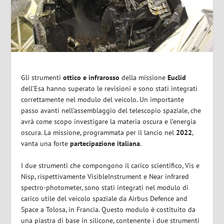
Gli strumenti
ottico e infrarosso
della missione
Euclid
dell’Esa hanno superato le revisioni e sono stati integrati
correttamente nel modulo del veicolo. Un importante
passo avanti nell’assemblaggio del telescopio spaziale, che
avrà come scopo investigare la materia oscura e l’energia
oscura. La missione, programmata per il lancio nel
2022
,
vanta una forte
partecipazione italiana
.
I due strumenti che compongono il carico scientifico,
Vis
e
Nisp,
rispettivamente
VisibleInstrument
e
Near infrared
spectro-photometer
, sono stati integrati nel modulo di
carico utile del veicolo spaziale da Airbus Defence and
Space a Tolosa, in Francia. Questo modulo è costituito da
una piastra di base in silicone, contenente i due strumenti