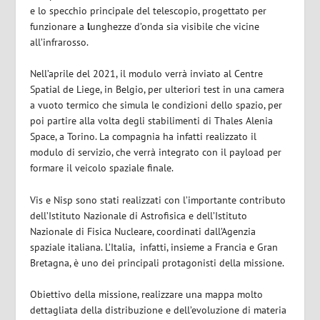
e lo specchio principale del telescopio, progettato per
funzionare a
l
unghezze d’onda sia visibile
che vicine
all’infrarosso.
Nell’aprile del 2021, il modulo
verrà inviato al
Centre
Spatial de Liege
, in Belgio, per ulteriori test in una camera
a vuoto termico che simula le condizioni dello spazio, per
poi partire alla volta degli stabilimenti di
Thales Alenia
Space
, a Torino. La compagnia ha infatti realizzato il
modulo di servizio, che verrà integrato con il payload per
formare il veicolo spaziale finale.
Vis e Nisp sono stati realizzati con l’importante contributo
dell’
Istituto Nazionale di Astrofisica
e dell’
Istituto
Nazionale di Fisica Nucleare,
coordinati dall’
Agenzia
spaziale italiana
. L’Italia,
infatti, insieme a Francia e Gran
Bretagna, è uno dei principali protagonisti della missione.
Obiettivo della missione, realizzare una mappa molto
dettagliata della distribuzione e dell’evoluzione di materia