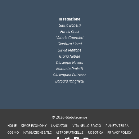
In redazione
Giulia Bonelli
Fulvia Croci
Valeria Guarnieri
Gianluca Liorni
Silvia Martone
Gloria Nobile
Giuseppe Nucera
Manuela Proietti
Giuseppina Pulcrano
Barbara Ranghelli
© 2026
Globalscience
HOME
SPACE ECONOMY
LANCIATORI
VITA NELLO SPAZIO
PIANETA TERRA
COSMO
NAVIGAZIONE&TLC
ASTROPARTICELLE
ROBOTICA
PRIVACY POLICY