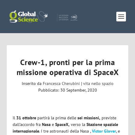
Crew-1, pronti per la prima
missione operativa di SpaceX
Inserito da
Francesca Cherubini
|
vita nello spazio
Pubblicato: 30 September, 2020
Il
31 ottobre
partirà la prima delle
sei missioni,
previste
dall’accordo fra
Nasa
e
SpaceX,
verso la
Stazione spaziale
internazionale
. I tre astronauti della Nasa ,
Victor Glover
, e