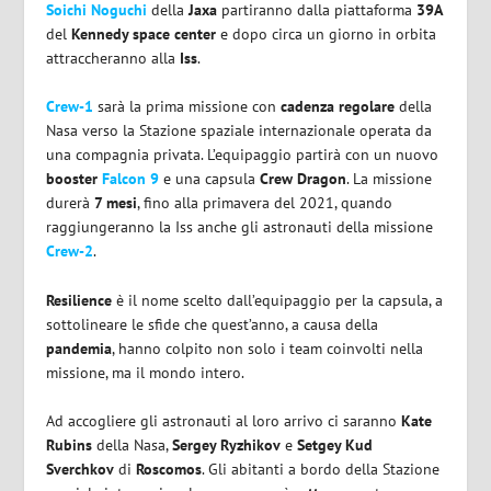
Soichi Noguchi
della
Jaxa
partiranno dalla piattaforma
39A
del
Kennedy space center
e dopo circa un giorno in orbita
attraccheranno alla
Iss
.
Crew-1
sarà la prima missione con
cadenza regolare
della
Nasa verso la Stazione spaziale internazionale operata da
una compagnia privata. L’equipaggio partirà con un nuovo
booster
Falcon 9
e una capsula
Crew Dragon
. La missione
durerà
7 mesi
, fino alla primavera del 2021, quando
raggiungeranno la Iss anche gli astronauti della missione
Crew-2
.
Resilience
è il nome scelto dall’equipaggio per la capsula, a
sottolineare le sfide che quest’anno, a causa della
pandemia
, hanno colpito non solo i team coinvolti nella
missione, ma il mondo intero.
Ad accogliere gli astronauti al loro arrivo ci saranno
Kate
Rubins
della Nasa,
Sergey Ryzhikov
e
Setgey Kud
Sverchkov
di
Roscomos
. Gli abitanti a bordo della Stazione