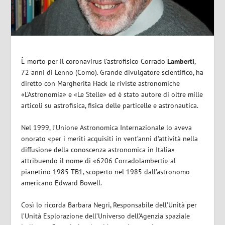
È morto per il coronavirus l’astrofisico Corrado
Lamberti
,
72 anni di Lenno (Como). Grande divulgatore scientifico, ha
diretto con Margherita Hack le riviste astronomiche
«L’Astronomia» e «Le Stelle» ed è stato autore di oltre mille
articoli su astrofisica, fisica delle particelle e astronautica.
Nel 1999, l’Unione Astronomica Internazionale lo aveva
onorato «per i meriti acquisiti in vent’anni d’attività nella
diffusione della conoscenza astronomica in Italia»
attribuendo il nome di «6206 Corradolamberti» al
pianetino 1985 TB1, scoperto nel 1985 dall’astronomo
americano Edward Bowell.
Così lo ricorda Barbara Negri, Responsabile dell’Unità per
l’Unità Esplorazione dell’Universo dell’Agenzia spaziale