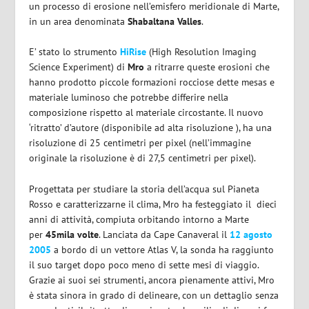
un processo di erosione nell’emisfero meridionale di Marte,
in un area denominata
Shabaltana Valles
.
E’ stato lo strumento
HiRise
(High Resolution Imaging
Science Experiment) di
Mro
a ritrarre queste erosioni che
hanno prodotto piccole formazioni rocciose dette mesas e
materiale luminoso che potrebbe differire nella
composizione rispetto al materiale circostante. Il nuovo
‘ritratto’ d’autore (disponibile ad alta risoluzione ), ha una
risoluzione di 25 centimetri per pixel (nell’immagine
originale la risoluzione è di 27,5 centimetri per pixel).
Progettata per studiare la storia dell’acqua sul Pianeta
Rosso e caratterizzarne il clima, Mro ha festeggiato il dieci
anni di attività, compiuta orbitando intorno a Marte
per
45mila volte
. Lanciata da Cape Canaveral il
12 agosto
2005
a bordo di un vettore Atlas V, la sonda ha raggiunto
il suo target dopo poco meno di sette mesi di viaggio.
Grazie ai suoi sei strumenti, ancora pienamente attivi, Mro
è stata sinora in grado di delineare, con un dettaglio senza