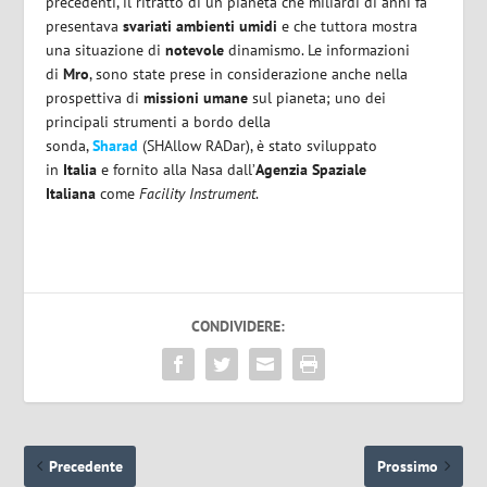
precedenti, il ritratto di un pianeta che miliardi di anni fa
presentava
svariati ambienti umidi
e che tuttora mostra
una situazione di
notevole
dinamismo. Le informazioni
di
Mro
, sono state prese in considerazione anche nella
prospettiva di
missioni umane
sul pianeta; uno dei
principali strumenti a bordo della
sonda,
Sharad
(SHAllow RADar), è stato sviluppato
in
Italia
e fornito alla Nasa dall’
Agenzia Spaziale
Italiana
come
Facility Instrument
.
CONDIVIDERE:
Precedente
Prossimo