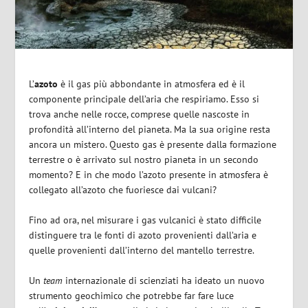
L’
azoto
è il gas più abbondante in atmosfera ed è il
componente principale dell’aria che respiriamo. Esso si
trova anche nelle rocce, comprese quelle nascoste in
profondità all’interno del pianeta. Ma la sua origine resta
ancora un mistero. Questo gas è presente dalla formazione
terrestre o è arrivato sul nostro pianeta in un secondo
momento? E in che modo l’azoto presente in atmosfera è
collegato all’azoto che fuoriesce dai vulcani?
Fino ad ora, nel misurare i gas vulcanici è stato difficile
distinguere tra le fonti di azoto provenienti dall’aria e
quelle provenienti dall’interno del mantello terrestre.
Un
team
internazionale di scienziati ha ideato un nuovo
strumento geochimico che potrebbe far fare luce