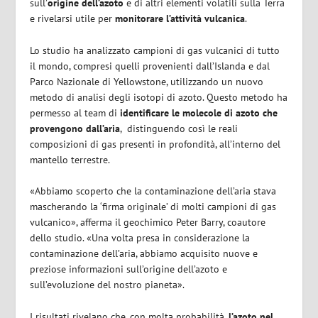
sull’
origine dell’azoto
e di altri elementi volatili sulla Terra
e rivelarsi utile per
monitorare l’attività vulcanica
.
Lo studio ha analizzato campioni di gas vulcanici di tutto
il mondo, compresi quelli provenienti dall’Islanda e dal
Parco Nazionale di Yellowstone, utilizzando un nuovo
metodo di analisi degli isotopi di azoto. Questo metodo ha
permesso al team di
identificare le molecole di azoto che
provengono dall’aria
,
distinguendo così le reali
composizioni di gas presenti in profondità, all’interno del
mantello terrestre.
«Abbiamo scoperto che la contaminazione dell’aria stava
mascherando la ‘firma originale’ di molti campioni di gas
vulcanico», afferma il geochimico Peter Barry, coautore
dello studio. «Una volta presa in considerazione la
contaminazione dell’aria, abbiamo acquisito nuove e
preziose informazioni sull’origine dell’azoto e
sull’evoluzione del nostro pianeta».
I risultati rivelano che, con molta probabilità,
l’azoto nel