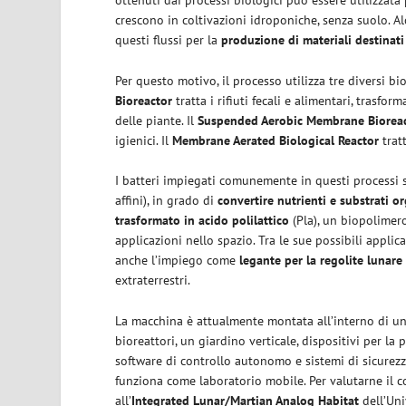
ottenuti dai processi biologici può essere utilizzata
crescono in coltivazioni idroponiche, senza suolo. Alc
questi flussi per la
produzione di materiali destinati
Per questo motivo, il processo utilizza tre diversi bior
Bioreactor
tratta i rifiuti fecali e alimentari, trasfo
delle piante. Il
Suspended Aerobic Membrane Biorea
igienici. Il
Membrane Aerated Biological Reactor
tratt
I batteri impiegati comunemente in questi processi
affini), in grado di
convertire nutrienti e substrati or
trasformato in acido polilattico
(Pla), un biopolimero
applicazioni nello spazio. Tra le sue possibili applic
anche l’impiego come
legante per la regolite lunare
extraterrestri.
La macchina è attualmente montata all’interno di un r
bioreattori, un giardino verticale, dispositivi per la
software di controllo autonomo e sistemi di sicurezz
funziona come laboratorio mobile. Per valutarne il c
all’
Integrated Lunar/Martian Analog Habitat
dell’Uni