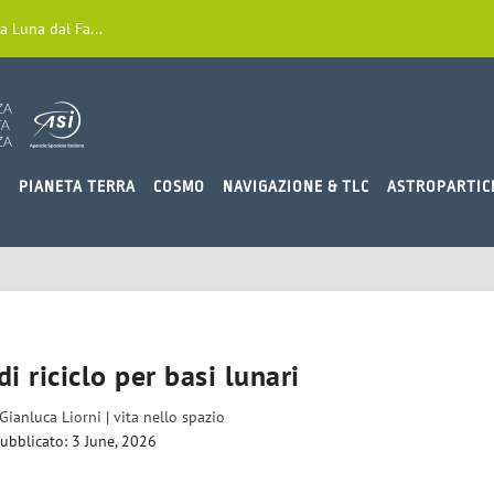
a Luna dal Fa...
O
PIANETA TERRA
COSMO
NAVIGAZIONE & TLC
ASTROPARTIC
i riciclo per basi lunari
Gianluca Liorni
|
vita nello spazio
ubblicato: 3 June, 2026