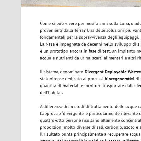
Come si può vivere per mesi o anni sulla Luna, o ad
provenienti dalla Terra? Una delle soluzioni più vant
fondamentali per la sopravvivenza degli equipaggi.
La Nasa è impegnata da decenni nello sviluppo di sist
è un prototipo ancora in fase di test, un impianto m
acqua e nutrienti da urina, scarti alimentari e altri r
Il sistema, denominato
Divergent Deployable Wastew
statunitense dedicato ai processi
bioregenerativi
di 
quantità di materiali e forniture trasportate dalla Te
dell’habitat.
A differenza dei metodi di trattamento delle acque refl
L’approccio ‘divergente’ è particolarmente rilevante
quattro-otto persone risultano altamente concentrate. 
proporzioni molto diverse di sali, carbonio, azoto e 
Il risultato punta principalmente a recuperare acqua 