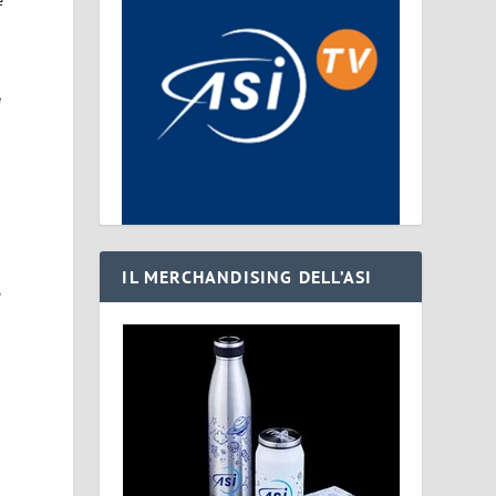
e
e
IL MERCHANDISING DELL’ASI
e
i