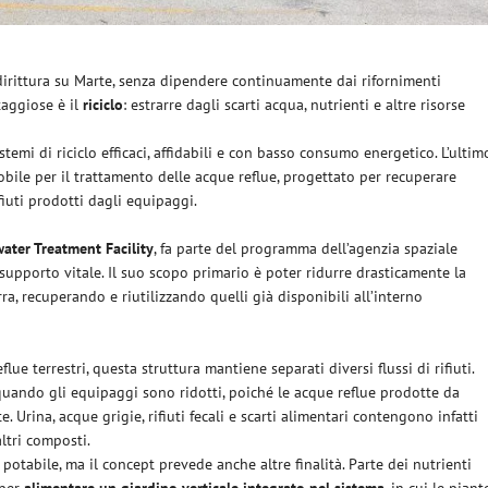
dirittura su Marte, senza dipendere continuamente dai rifornimenti
aggiose è il
riciclo
: estrarre dagli scarti acqua, nutrienti e altre risorse
emi di riciclo efficaci, affidabili e con basso consumo energetico. L’ultim
obile per il trattamento delle acque reflue, progettato per recuperare
ifiuti prodotti dagli equipaggi.
ater Treatment Facility
, fa parte del programma dell’agenzia spaziale
supporto vitale. Il suo scopo primario è poter ridurre drasticamente la
rra, recuperando e riutilizzando quelli già disponibili all’interno
ue terrestri, questa struttura mantiene separati diversi flussi di rifiuti.
 quando gli equipaggi sono ridotti, poiché le acque reflue prodotte da
Urina, acque grigie, rifiuti fecali e scarti alimentari contengono infatti
altri composti.
potabile, ma il concept prevede anche altre finalità. Parte dei nutrienti