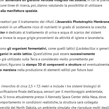
 per
alimentare un giardino verticale integrato nel sistema
, in cui le piant
une linee di ricerca, poi, stanno valutando la possibilità di utilizzare
 alla manifattura spaziale
.
eattori per il trattamento dei rifiuti. L’
Anaerobic Phototrophic Membran
rmandoli in un effluente ricco di nutrienti in grado di sostenere la crescita
ctor
è dedicato al trattamento di urina e acqua di scarico dei sistemi
a invece le acque grigie provenienti da attività di igiene e lavanderia.
 sono
gli organismi fermentativi,
come quelli lattici (
Lactobacillus
o generi
ganici in acido lattico
. Quest’ultimo può essere
successivamente
 già utilizzato sulla Terra e considerato molto promettente per
azioni, figurano la
stampa 3D di componenti o strutture
ed eventualment
 o marziana
nella produzione di elementi edilizi per future basi
imorchio di circa 2,5 × 7,5 metri e include i tre sistemi biologici di
 purificazione finale dell’acqua, sensori per il monitoraggio ambientale,
a. Si trova attualmente presso il Kennedy Space Center della Nasa, dove
omportamento in condizioni realistiche, la struttura sarà collegata
versità del North Dakota, un ambiente simulato che riproduce molti degl