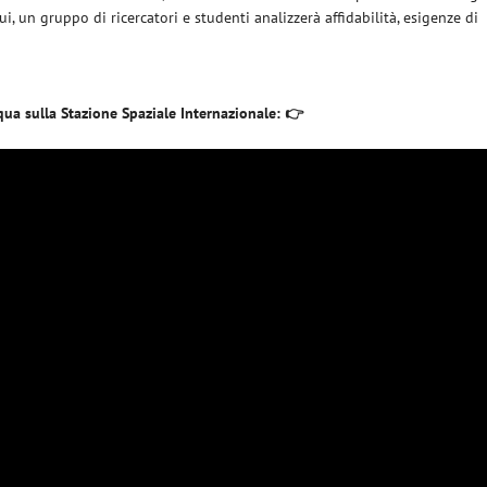
ui, un gruppo di ricercatori e studenti analizzerà affidabilità, esigenze di
ua sulla Stazione Spaziale Internazionale: 👉