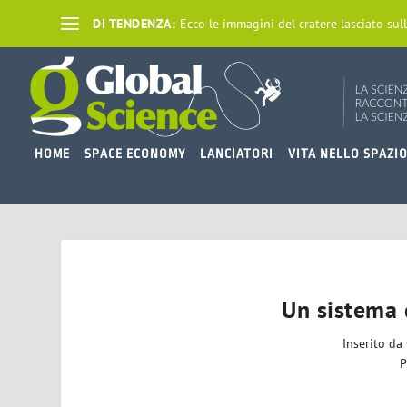
DI TENDENZA:
Ecco le immagini del cratere lasciato sull
HOME
SPACE ECONOMY
LANCIATORI
VITA NELLO SPAZI
Un sistema d
Inserito da
P