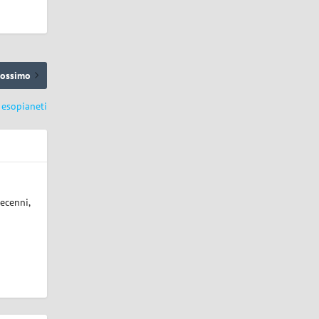
rossimo
 esopianeti
ecenni,