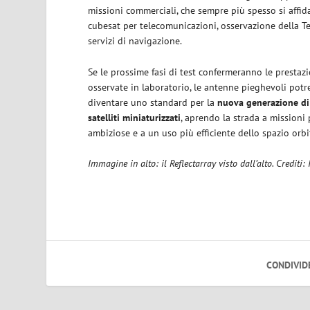
missioni commerciali, che sempre più spesso si affid
cubesat per telecomunicazioni, osservazione della Te
servizi di navigazione.
Se le prossime fasi di test confermeranno le prestaz
osservate in laboratorio, le antenne pieghevoli pot
diventare uno standard per la
nuova generazione di
satelliti miniaturizzati
, aprendo la strada a missioni 
ambiziose e a un uso più efficiente dello spazio orbi
Immagine in alto: il Reflectarray visto dall’alto. Credit
CONDIVID