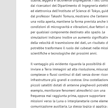
stabile, leggera e facilmente dispiegabile. I test cond
dai ricercatori del Dipartimento di Ingegneria elettr
ed elettronica dell’Institute of Science di Tokyo, guid
dal professor Takashi Tomura, mostrano che l’antenn
una volta aperta, mantiene la forma prevista anche 
condizioni di microgravità e vibrazioni, due fattori cr
per qualsiasi componente destinato allo spazio. Le
simulazioni indicano inoltre un aumento significati
della velocità di trasmissione dei dati, un risultato 
potrebbe trasformare il ruolo dei cubesat nelle miss
scientifiche e tecnologiche dei prossimi anni.
Il vantaggio più evidente riguarda la possibilità di
inviare a Terra immagini ad alta risoluzione, misuraz
complesse o flussi continui di dati senza dover ricor
infrastrutture più grandi e costose. Una costellazion
piccoli satelliti dotati di antenne pieghevoli potrebb
esempio, monitorare fenomeni atmosferici con una
frequenza mai raggiunta prima, oppure supportare
missioni verso la Luna o interplanetarie come eleme
comunicazione ausiliaria. La stessa logica si applica 