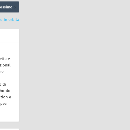
rossimo
no in orbita
etta e
zionali
one
o di
a bordo
ation e
opea