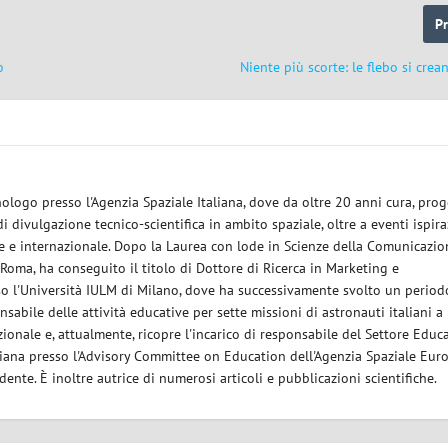
P
o
Niente più scorte: le flebo si crea
logo presso l'Agenzia Spaziale Italiana, dove da oltre 20 anni cura, prog
di divulgazione tecnico-scientifica in ambito spaziale, oltre a eventi ispira
ale e internazionale. Dopo la Laurea con lode in Scienze della Comunicazi
 Roma, ha conseguito il titolo di Dottore di Ricerca in Marketing e
 l'Università IULM di Milano, dove ha successivamente svolto un period
nsabile delle attività educative per sette missioni di astronauti italiani 
zionale e, attualmente, ricopre l'incarico di responsabile del Settore Educ
aliana presso l'Advisory Committee on Education dell'Agenzia Spaziale Eur
idente. È inoltre autrice di numerosi articoli e pubblicazioni scientifiche.