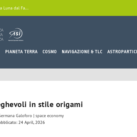
a Luna dal Fa...
O
PIANETA TERRA
COSMO
NAVIGAZIONE & TLC
ASTROPARTIC
ghevoli in stile origami
Germana Galoforo
|
space economy
bblicato: 24 April, 2026