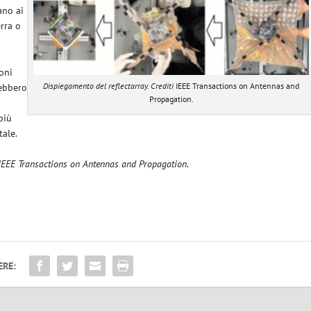
ano ai
rra o
ioni
Dispiegamento del reflectarray. Crediti
IEEE Transactions on Antennas and
rebbero
Propagation.
più
tale.
i: IEEE Transactions on Antennas and Propagation.
ERE: