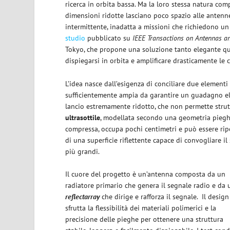
ricerca in orbita bassa. Ma la loro stessa natura com
dimensioni ridotte lasciano poco spazio alle antenne,
intermittente, inadatta a missioni che richiedono un
studio
pubblicato su
IEEE Transactions on Antennas a
Tokyo, che propone una soluzione tanto elegante qu
dispiegarsi in orbita e amplificare drasticamente le c
L’idea nasce dall’esigenza di conciliare due element
sufficientemente ampia da garantire un guadagno elev
lancio estremamente ridotto, che non permette strut
ultrasottile
, modellata secondo una geometria pieghe
compressa, occupa pochi centimetri e può essere rip
di una superficie riflettente capace di convogliare i
più grandi.
Il cuore del progetto è un’antenna composta da un
radiatore primario che genera il segnale radio e da 
reflectarray
che dirige e rafforza il segnale. Il design
sfrutta la flessibilità dei materiali polimerici e la
precisione delle pieghe per ottenere una struttura