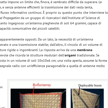
patta impone un limite che, finora, è sembrato difficile da superare. Le
 e senza antenne efficienti la trasmissione dei dati resta lenta,
 flusso informativo continuo. È proprio su questo punto che interviene l
nd Propagation
da un gruppo di ricercatori dell’Institute of Science di
anto ingegnosa: un’antenna pieghevole di soli 64 grammi, capace di
apacità comunicative dei piccoli satelliti.
i apparentemente opposti. Da un lato, la necessità di un’antenna
ato e una trasmissione stabile; dall’altro, il vincolo di un volume di
ture rigide o ingombranti. La risposta arriva da una
membrana
vole che ricorda le strutture modulari dell’
origami
tradizionale. Se
osta in un volume di soli 10x10x6 cm; una volta aperta, assume la forma
l segnale radio con un’efficienza paragonabile a quella di antenne molto
un