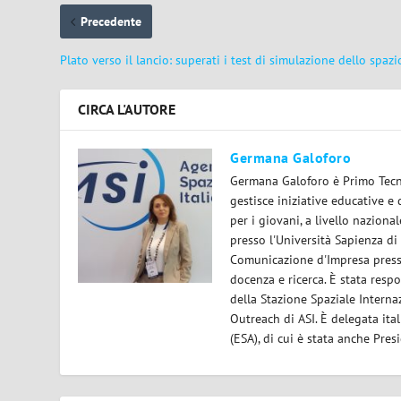
Precedente
Plato verso il lancio: superati i test di simulazione dello spazi
CIRCA L'AUTORE
Germana Galoforo
Germana Galoforo è Primo Tecno
gestisce iniziative educative e 
per i giovani, a livello nazion
presso l'Università Sapienza di
Comunicazione d'Impresa presso
docenza e ricerca. È stata respo
della Stazione Spaziale Interna
Outreach di ASI. È delegata it
(ESA), di cui è stata anche Pres