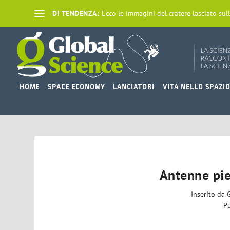
DI TENDENZA:
Ecco le immagini del cratere lasciato sull
HOME
SPACE ECONOMY
LANCIATORI
VITA NELLO SPAZI
Antenne pie
Inserito da
Pu