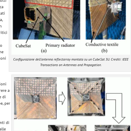
otti
ica
ati
a,
in
itici
vo
che
ioni
Configurazione dell’antenna reflectarray montata su un CubeSat 3U. Crediti: IEEE
Transactions on Antennas and Propagation.
ioni
rere a
e di
e, per
nti di
alle