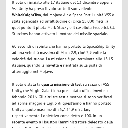
Il volo di iniziato alle 17 italiane del 13 dicembre appena
Vss Unity ha preso il volo sotto il suo velivolo
WhiteKnightTwo
, dal Mojave Air e Space Port. L’unità VSS è
stata sganciata ad un’altitudine di circa 15.000 metri, a
quel punto il pilota Mark Stucky e il co-pilota Frederick C.J.
Sturckow hanno attivato il motore del missile spaziale.
60 secondi di spinta che hanno portato la SpaceShip Unity
ad una velocità massima di Mach 2.9, cioè 2,9 volte la
velocità del suono. La missione è poi terminata alle 18.15
italiane, quando la navetta è rientrata sulla pista di
atterraggio nel Mojave.
Il volo è stata la
quarta missione di test
su razzo di VSS
Unity, che Virgin Galactic ha presentato ufficialmente a
febbraio 2016. Gli altri tre test a motore si sono verificati
ad aprile, maggio e luglio di quest’anno e hanno portato
Unity a quote massime di 25,7, 34,9 e 52 km,
rispettivamente. L’obiettivo come detto è 100. In un
recente evento a Houston l’amministratore delegato della