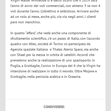
Virgin Walter Whiteside si è detto sicuro che il 2019 sarà
l’anno di avvio dei voli commerciali, con almeno 3 se non 4
voli durante l’anno. L’obiettivo è ambizioso. Arrivare anche
ad un volo al mese, anche più, via via negli anni, i clienti
pare non manchino.
In questo “affare”, che vede anche una componente di
sfruttamento scientifico, c’è un pezzo di Italia, con l’accordo
quadro con Altec, società di Torino co-partecipata da
Agenzia spaziale italiana e Thales Alenia Space, ma anche
con Sitael per la messa in orbita di satelliti. Accordi che
prevedono anche la realizzazione di uno spazioporto in
Puglia, a Grottaglie, l’unico in Europa dei 4 che la Virgin ha
intenzione di realizzare in tutto il mondo. Oltre Mojave e
Grottaglie, nella penisola arabica e in Oceania.
CONDIVIDERE: