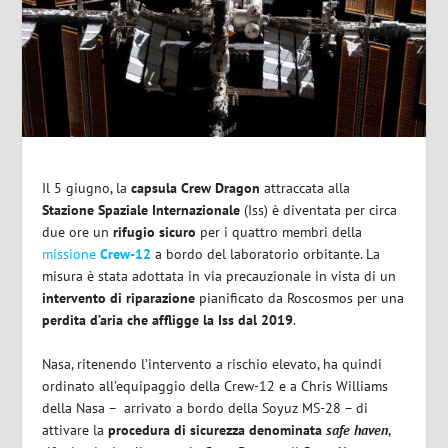
Il 5 giugno, la
capsula Crew Dragon
attraccata alla
Stazione Spaziale Internazionale
(Iss) è diventata per circa
due ore un
rifugio sicuro
per i quattro membri della
missione
Crew-12
a bordo del laboratorio orbitante. La
misura è stata adottata in via precauzionale in vista di un
intervento di riparazione
pianificato da Roscosmos per una
perdita d’aria che affligge la Iss dal 2019
.
Nasa, ritenendo l’intervento a rischio elevato, ha quindi
ordinato all’equipaggio della Crew-12 e a Chris Williams
della Nasa – arrivato a bordo della Soyuz MS-28 – di
attivare la
procedura di sicurezza denominata
safe haven
,