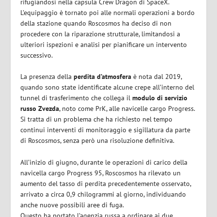
rifugiandosi nella capsula Crew Dragon di SpaceX.
L’equipaggio è tornato poi alle normali operazioni a bordo
della stazione quando Roscosmos ha deciso di non
procedere con la riparazione strutturale, limitandosi a
ulteriori ispezioni e analisi per pianificare un intervento
successivo.
La presenza della
perdita d’atmosfera
è nota dal 2019,
quando sono state identificate alcune crepe all’interno del
tunnel di trasferimento che collega il
modulo di servizio
russo Zvezda
, noto come PrK, alle navicelle cargo Progress.
Si tratta di un problema che ha richiesto nel tempo
continui interventi di monitoraggio e sigillatura da parte
di Roscosmos, senza però una risoluzione definitiva.
All’inizio di giugno, durante le operazioni di carico della
navicella cargo Progress 95, Roscosmos ha rilevato un
aumento del tasso di perdita precedentemente osservato,
arrivato a circa 0,9 chilogrammi al giorno, individuando
anche nuove possibili aree di fuga.
Questo ha portato l’agenzia russa a ordinare ai due