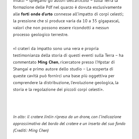
Infatti – spiegano gli autori dell’articolo – sulla Terra la
formazione delle Pdf nel quarzo è dovuta esclusivamente
alle
forti onde d’urto
connesse all’impatto di corpi celesti;
la pressione che si produce varia da 10 a 35 gigapascal,
valori che non possono essere ricondotti a nessun
processo geologico terrestre.
«I crateri da impatto sono una vera e propria
testimonianza della storia di questi eventi sulla Terra – ha
commentato
Ming Chen
, ricercatore presso l’Hpstar di
Shangai e primo autore dello studio – La scoperta di
queste cavità può fornirci una base più oggettiva per
comprendere la distribuzione, l’evoluzione geologica, la
storia e la regolazione dei piccoli corpi celesti».
In alto: il cratere Jinlin ripreso da un drone, con l’indicazione
approssimativa del bordo del cratere e un inserto del suo fondo
(Crediti: Ming Chen)