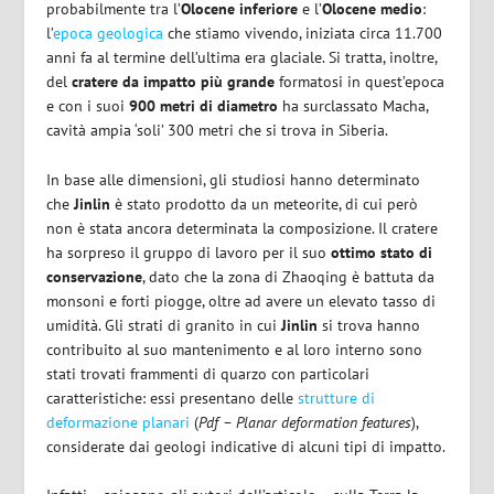
probabilmente tra l’
Olocene inferiore
e l’
Olocene medio
:
l’
epoca geologica
che stiamo vivendo, iniziata circa 11.700
anni fa al termine dell’ultima era glaciale. Si tratta, inoltre,
del
cratere da impatto più grande
formatosi in quest’epoca
e con i suoi
900 metri di diametro
ha surclassato Macha,
cavità ampia ‘soli’ 300 metri che si trova in Siberia.
In base alle dimensioni, gli studiosi hanno determinato
che
Jinlin
è stato prodotto da un meteorite, di cui però
non è stata ancora determinata la composizione. Il cratere
ha sorpreso il gruppo di lavoro per il suo
ottimo stato di
conservazione
, dato che la zona di Zhaoqing è battuta da
monsoni e forti piogge, oltre ad avere un elevato tasso di
umidità. Gli strati di granito in cui
Jinlin
si trova hanno
contribuito al suo mantenimento e al loro interno sono
stati trovati frammenti di quarzo con particolari
caratteristiche: essi presentano delle
strutture di
deformazione planari
(
Pdf – Planar deformation features
),
considerate dai geologi indicative di alcuni tipi di impatto.